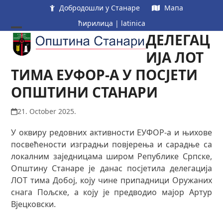
Skip
Добродошли у Станаре
Мапа
to
ћирилица
|
latinica
content
ДЕЛЕГАЦ
Open
Close
mobile
mobile
ИЈА ЛОТ
menu
menu
ТИМА ЕУФОР-А У ПОСЈЕТИ
ОПШТИНИ СТАНАРИ
21. October 2025.
У
оквиру редовних активности ЕУФОР-а и њихове
посвећености изградњи повјерења и сарадње са
локалним заједницама широм Републике Српске,
Општину Станаре је данас посјетила делегација
ЛОТ тима Добој, коју чине припадници Оружаних
снага Пољске, а коју је предводио мајор Артур
Вјецковски.