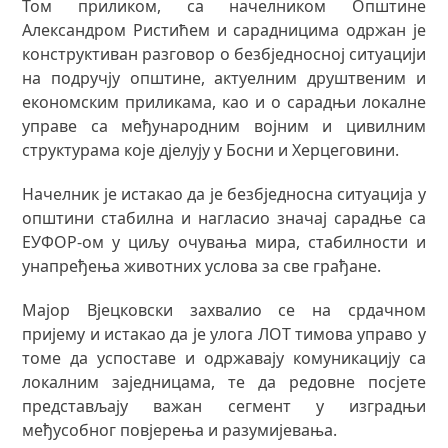
Том приликом, са начелником Општине
Александром Ристићем и сарадницима одржан је
конструктиван разговор о безбједносној ситуацији
на подручју општине, актуелним друштвеним и
економским приликама, као и о сарадњи локалне
управе са међународним војним и цивилним
структурама које дјелују у Босни и Херцеговини.
Начелник је истакао да је безбједносна ситуација у
општини стабилна и нагласио значај сарадње са
ЕУФОР-ом у циљу очувања мира, стабилности и
унапређења животних услова за све грађане.
Мајор Вјецковски захвалио се на срдачном
пријему и истакао да је улога ЛОТ тимова управо у
томе да успоставе и одржавају комуникацију са
локалним заједницама, те да редовне посјете
представљају важан сегмент у изградњи
међусобног повјерења и разумијевања.