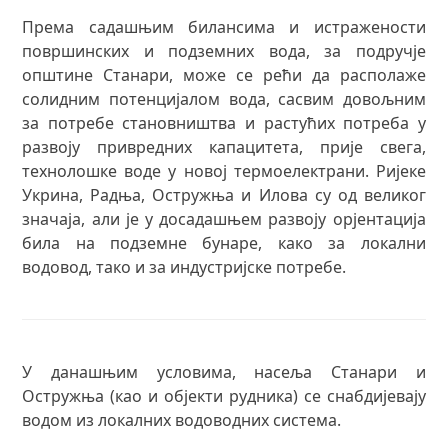
Према садашњим билансима и истражености
површинских и подземних вода, за подручје
општине Станари, може се рећи да располаже
солидним потенцијалом вода, сасвим довољним
за потребе становништва и растућих потреба у
развоју привредних капацитета, прије свега,
технолошке воде у новој термоелектрани. Ријеке
Укрина, Радња, Остружња и Илова су од великог
значаја, али је у досадашњем развоју орјентација
била на подземне бунаре, како за локални
водовод, тако и за индустријске потребе.
У данашњим условима, насеља Станари и
Остружња (као и објекти рудника) се снабдијевају
водом из локалних водоводних система.