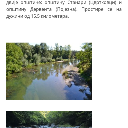
двије општине: општину Станари (Цвртковци) и
општину Дервента (Појезна). Простире се на
дужини од 15,5 километара.