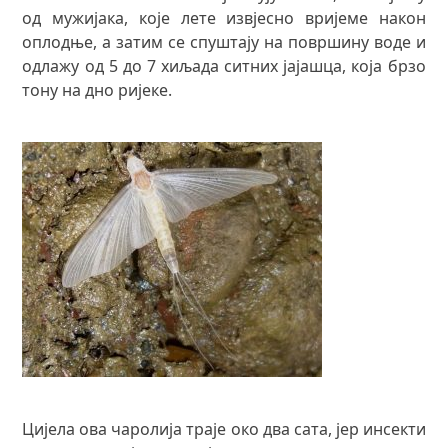
од мужијака, које лете извјесно вријеме након
оплодње, а затим се спуштају на површину воде и
одлажу од 5 до 7 хиљада ситних јајашца, која брзо
тону на дно ријеке.
Цијела ова чаролија траје око два сата, јер инсекти