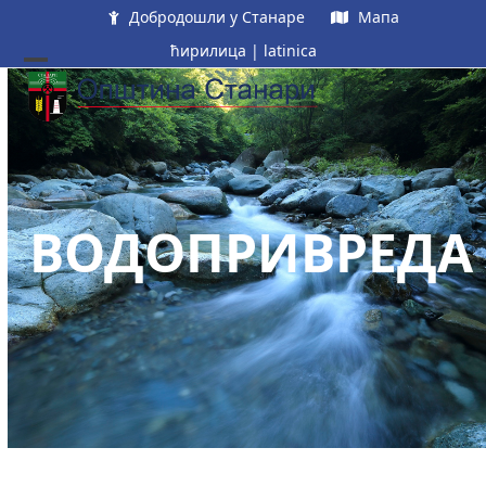
Skip
Добродошли у Станаре
Мапа
to
ћирилица
|
latinica
content
Open
Close
mobile
mobile
menu
menu
ВОДОПРИВРЕДА