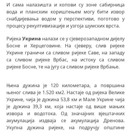
И сама налазишта и копови су зоне сабирница
вода и планским кориштењем могу бити извор
снабдијевања водом у перспективи, поготово у
процесу рекултивизације и узгоја шумских врста.
Ријека
Укрина
налази се у сјеверозападном дијелу
Босне и Херцеговине. На сјеверу, слив ријеке
Укрине граничи са сливом ријеке Саве, на западу
са сливом ријеке Врбас, на истоку са сливом
ријеке Босне, те на југу са сливом ријеке Врбање.
Њена дужина је 120 километара, а површина
њеног слива је 1.520 км2. Настаје од ријека Велике
Укрине, чија је дужина 53,8 км и Мале Укрине чија
је дужина 39,3 км, која настаје од више мањих
извора и водотока. Од значајних вјештачких
акумулација издваја се акумулација Дренова.
Укупна дужина ријеке, на подручју општине