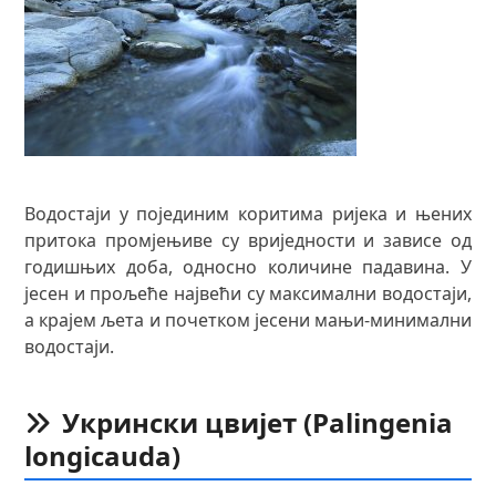
Водостаји у појединим коритима ријека и њених
притока промјењиве су вриједности и зависе од
годишњих доба, односно количине падавина. У
јесен и прољеће највећи су максимални водостаји,
а крајем љета и почетком јесени мањи-минимални
водостаји.
Укрински цвијет (Palingenia
longicauda)