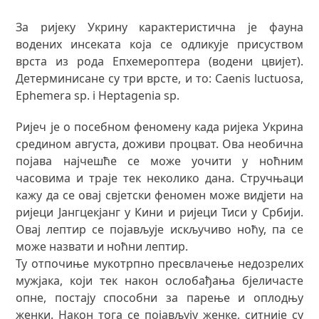
За ријеку Укрину карактеристична је фауна
водених инсеката која се одликује присуством
врста из рода Епхемероптера (водени цвијет).
Детерминисане су три врсте, и то: Caenis luctuosa,
Ephemera sp. i Heptagenia sp.
Ријеч је о посебном феномену када ријека Укрина
средином августа, доживи процват. Ова необична
појава најчешће се може уочити у ноћним
часовима и траје тек неколико дана. Стручњаци
кажу да се овај свјетски феномен може видјети на
ријеци Јангцекјанг у Кини и ријеци Тиси у Србији.
Овај лептир се појављује искључиво ноћу, па се
може назвати и ноћни лептир.
Ту отпочиње мукотрпно пресвлачење недозрелих
мужјака, који тек након ослобађања бјеличасте
опне, постају способни за парење и оплодњу
женки. Након тога се појављују женке, ситније су