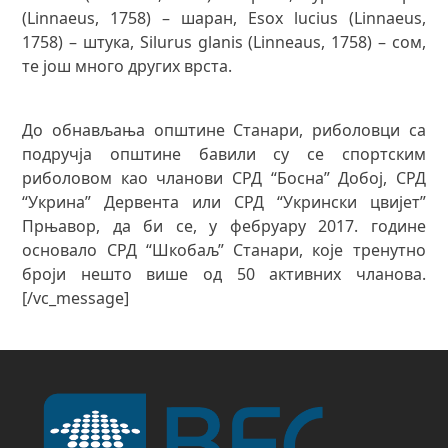
(Linnaeus, 1758) – шаран, Esox lucius (Linnaeus,
1758) – штука, Silurus glanis (Linneaus, 1758) – сом,
те још много других врста.
До обнављања општине Станари, риболовци са
подручја општине бавили су се спортским
риболовом као чланови СРД “Босна” Добој, СРД
“Укрина” Дервента или СРД “Укрински цвијет”
Прњавор, да би се, у фебруару 2017. године
основало СРД “Шкобаљ” Станари, које тренутно
броји нешто више од 50 активних чланова.
[/vc_message]