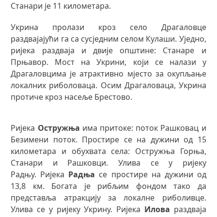
Станари је 11 километара.
Укрина пролази кроз село Драгаловце
раздвајајући га са сусједним селом Кулаши. Уједно,
ријека раздваја и двије општине: Станаре и
Прњавор. Мост на Укрини, који се налази у
Драгаловцима је атрактивно мјесто за окупљање
локалних риболоваца. Осим Драгаловаца, Укрина
протиче кроз насеље Брестово.
Ријека
Остружња
има притоке: поток Рашковац и
Безимени поток. Простире се на дужини од 15
километара и обухвата села: Остружња Горња,
Станари и Рашковци. Улива се у ријеку
Радњу. Ријека
Радња
се простире на дужини од
13,8 км. Богата је рибљим фондом тако да
представља атракцију за локалне риболивце.
Улива се у ријеку Укрину. Ријека
Илова
раздваја