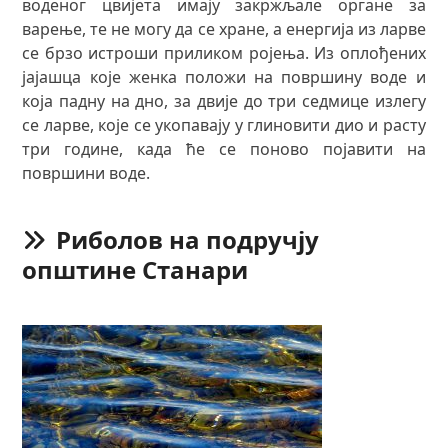
воденог цвијета имају закржљале органе за
варење, те не могу да се хране, а енергија из ларве
се брзо истроши приликом ројења. Из оплођених
јајашца које женка положи на површину воде и
која падну на дно, за двије до три седмице излегу
се ларве, које се укопавају у глиновити дио и расту
три године, када ће се поново појавити на
површини воде.
Риболов на подручју
општине Станари