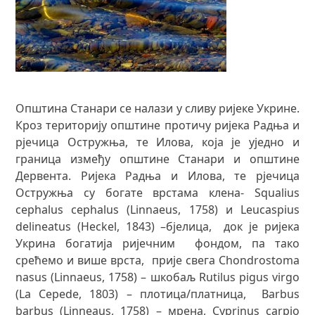
Општина Станари се налази у сливу ријеке Укрине.
Кроз територију општине протичу ријека Радња и
рјечица Остружња, те Илова, која је уједно и
граница између општине Станари и општине
Дервента. Ријека Радња и Илова, те рјечица
Остружња су богате врстамa клена- Squalius
cephalus cephalus (Linnaeus, 1758) и Leucaspius
delineatus (Heckel, 1843) –бјелица, док је ријека
Укрина богатија ријечним фондом, па тако
срећемо и више врста, прије свега Chondrostoma
nasus (Linnaeus, 1758) – шкобаљ Rutilus pigus virgo
(La Cepede, 1803) – плотица/платница, Barbus
barbus (Linneaus, 1758) – мрена, Cyprinus carpio