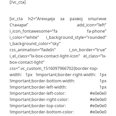
[/vc_cta]
[vc_cta h2=”Агенција за развој oпштине
Станари” add_icon=”left”
i_icon_fontawesome=”fa fa-phone”
i_color=”white” i_background_style=”rounded”
i_background_color=”sky”
css_animation=”fadeIn” i_on_border=”true”
i_el_class=”lx-box-contact-light-icon” el_class=”lx-
box-contact-light”
css=”.vc_custom_1516097966702{border-top-
width: 1px !important;border-right-width: 1px
!important;border-bottom-width: 1px
!important;border-left-width: 1px
!important;border-left-color: #e0e0e0
!important;border-right-color: #e0e0e0
!important;border-top-color: #e0e0e0
!important;border-bottom-color: #e0e0e0