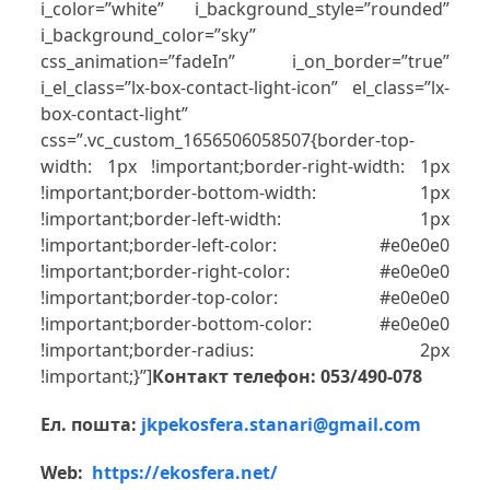
i_color=”white” i_background_style=”rounded”
i_background_color=”sky”
css_animation=”fadeIn” i_on_border=”true”
i_el_class=”lx-box-contact-light-icon” el_class=”lx-
box-contact-light”
css=”.vc_custom_1656506058507{border-top-
width: 1px !important;border-right-width: 1px
!important;border-bottom-width: 1px
!important;border-left-width: 1px
!important;border-left-color: #e0e0e0
!important;border-right-color: #e0e0e0
!important;border-top-color: #e0e0e0
!important;border-bottom-color: #e0e0e0
!important;border-radius: 2px
!important;}”]
Контакт телефон: 053/490-078
Ел. пошта:
jkpekosfera.stanari@gmail.com
Web:
https://ekosfera.net/