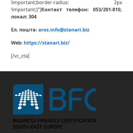
!important;border-radius: 2px
!important;}”]
Контакт телефон: 053/201-810,
локал: 304
Ел. пошта:
aros.info@stanari.biz
Web:
https://stanari.biz/
[/vc_cta]