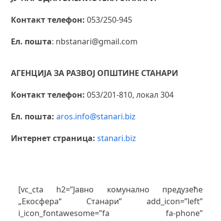
Контакт телефон:
053/250-945
Ел. пошта
: nbstanari@gmail.com
АГЕНЦИЈА ЗА РАЗВОЈ ОПШТИНЕ СТАНАРИ
Контакт телефон:
053/201-810, локал 304
Ел. пошта:
aros.info@stanari.biz
Интернет страница:
stanari.biz
[vc_cta h2=”Јавно комунално предузеће
„Екосфера“ Станари” add_icon=”left”
i_icon_fontawesome=”fa fa-phone”