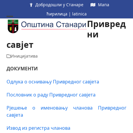
Skip
Добродошли у Станаре
Мапа
to
ћирилица
|
latinica
content
Привред
Open
Close
mobile
mobile
ни
menu
menu
савјет
Иницијатива
ДОКУМЕНТИ
Одлука о оснивању Привредног савјета
Пословник о раду Привредног савјета
Рјешење о именовању чланова Привредног
савјета
Извод из регистра чланова