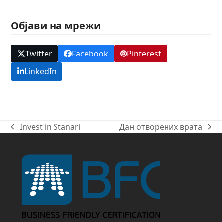
Објави на мрежи
Twitter
Facebook
Pinterest
LinkedIn
Invest in Stanari
Дан отворених врата
previous
next
post:
post: