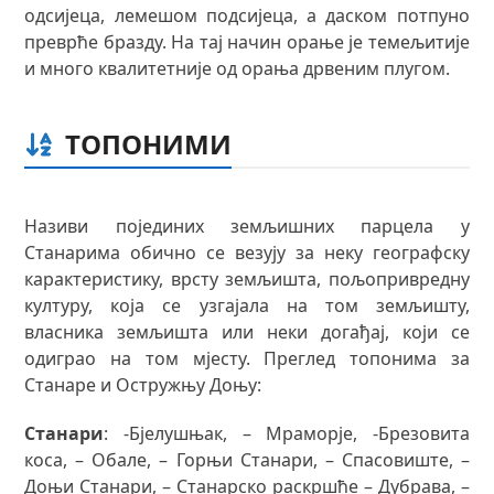
одсијеца, лемешом подсијеца, а даском потпуно
преврће бразду. На тај начин орање је темељитије
и много квалитетније од орања дрвеним плугом.
ТОПОНИМИ
Називи појединих земљишних парцела у
Станарима обично се везују за неку географску
карактеристику, врсту земљишта, пољопривредну
културу, која се узгајала на том земљишту,
власника земљишта или неки догађај, који се
одиграо на том мјесту. Преглед топонима за
Станаре и Остружњу Доњу:
Станари
: -Бјелушњак, – Мраморје, -Брезовита
коса, – Обале, – Горњи Станари, – Спасовиште, –
Доњи Станари, – Станарско раскршће – Дубрава, –