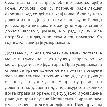
била везана за запрегу, обично волове, рјеђе
коње. Зглобови, који су потребни ради лакшег
окретања кад се дође на крај њиве, били су исто
дрвени, а понегдје су се звали и крпељуше. Ралица
је била врло витљива и орач ју је морао стално
држати чврсто у рукама, а у раду су му била
потребна још два, а понекад и три помагача. Са
годинама, ралица је усавршавана.
Додавани су јој нови, жељезни дијелови, постала је
мање витљива па је уз научену запрегу, уз њу
могао радити само један орач. Прва усавршавања
справа за орање односе се на почетак примјене
жељезног лемеша, плужних колица, друге ручице
и понегдје плужне даске. У прелазу ралице на
дрвени и полудрвени плуг, појављује се неколико
врста справа за орање, које су уједно и усавршена
ралица и први плугови. Истовремено, дрвени плуг
има све више жељезних дијелова. Плуг црталом