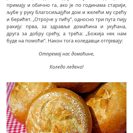
примају и обично га, ако је по годинама старији,
љубе у руку благосиљајући дом и желећи му срећу
и берићет. „Отројче у пићу“, односно три пута пију
ракију: прва, за здравље домаћина и укућана,
друга за добру срећу, а трећа: „Божија нек нам
буде на помоћи“. Након тога коледавци отпјевају:
Отпремај нас домаћине,
Коледо ледено!