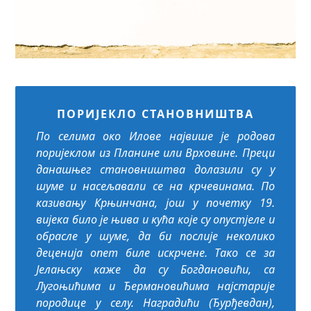
ПОРИЈЕКЛО СТАНОВНИШТВА
По селима око Илове највише је родова
поријеклом из Планине или Врховине. Преци
данашњег становништва долазили су у
шуме и насељавали се на крчевинама. По
казивању Крњинчана, још у почетку 19.
вијека било је њива и кућа које су опустјеле и
обрасле у шуме, да би послије неколико
деценија опет биле искрчене. Тако се за
Јелањску каже да су Богдановићи, са
Лугоњићима и Ђермановићима најстарије
породице у селу. Наградићи (Ђурђевдан),