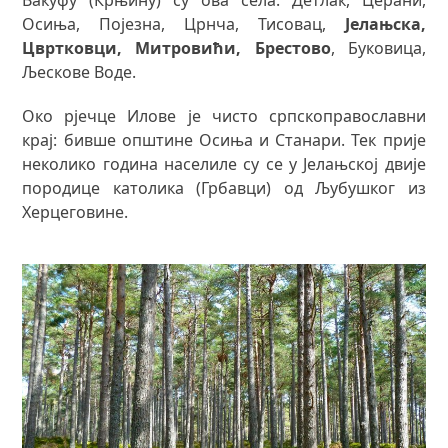
Осиња, Појезна, Црнча, Тисовац,
Јелањска,
Цвртковци, Митровићи, Брестово
, Буковица,
Љескове Воде.
Око рјечце Илове је чисто српскоправославни
крај: бивше општине Осиња и Станари. Тек прије
неколико година населиле су се у Јелањској двије
породице католика (Грбавци) од Љубушког из
Херцеговине.