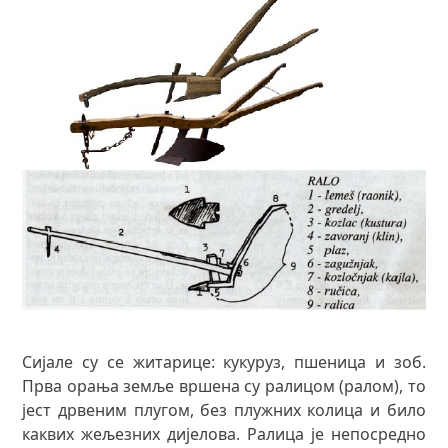
Сијале су се житарице: кукуруз, пшеница и зоб.
Прва орања земље вршена су ралицом (ралом), то
јест дрвеним плугом, без плужних колица и било
каквих жељезних дијелова. Ралица је непосредно