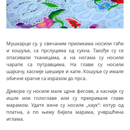
Мушкарци су, у свечаним приликама носили гаће
и кошуље, са прслуцима од сукна. Такође су се
опасивали тканицама, а на ногама су носили
чарапе са путравцима. На глави су носили
шајкачу, касније шешире и капе. Кошуље су имале
обичне крагне са изразом до прса.
Дјевојке су носиле мале црне фесове, а касније су
ишле или гологлаве или су прекривале главе
марамом. Удате жене су носиле „каук“: котур од
платна, а по њему бијела марама, учвршћена
иглама.