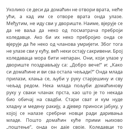
Уколико се деси да домаћин не отвори врата, неће
ући, а кад им се отворе врата онда улазе.
Међутим, не иду сви у двориште. Наиме, вјерује се
да не ваља да неко од посматрача преброји
коледавце. Ако би их неко пребројио онда се
вјерује да ће неко од чланова умријети. Због тога
не улазе сви у кућу, већ неки остају сакривени. Број
коледаваца мора бити непаран. Они, који улазе у
двориште поздрављају са: „Добро вече!“ и: „Како
си домаћине и ви сва остала чељади?“ Онда млада
прилази, клања се, љуби у руку старјешину и сву
чељад редом. Нека млада пољуби домаћинову
руку у сваки чланак прста, као што је то некада
био обичај на свадби. Стари сват и кум нуде
хладну и медену ракију, а дјевер приноси јабуку, у
којој се налазе сребрни новци ради даривања
младе. Пошто домаћин куће прими њихово
„поштење“, онда он даје своје. Коледавци то