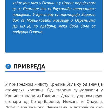
којих још има у Осињи и у Црнчи поријеклом
су из Планине док су Рауковићи непознатог
поријекла. У Брестову су најстарији Зорани,
док се Маринковићи називају и Озренцима
јер им је, по предању, нека баба била са
подручја Озрена.
ПРИВРЕДА
У привредном животу Крњина била су од значаја
сточарска кретања. Од старине су долазили у
Крњин сточари из Планине. Долазе, у првом реду,
сточари од Котор-Вароши, Имљана и Очауша.
Дођу у вријеме око Лучиндана, а враћају се око