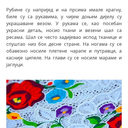
Рубине су напријед и на прсима имале крагну,
биле су са рукавима, у чијем доњем дијелу су
украшаване везом. У рукама се, као посебан
украсни детаљ, носио ткани и везени шал са
ресама. Шал се често задијевао испод тканице и
спуштао низ бок десне стране. На ногама су се
обавезно носиле плетене чарапе и путравци, а
касније ципеле. На глави су се носиле мараме и
јаглуци.