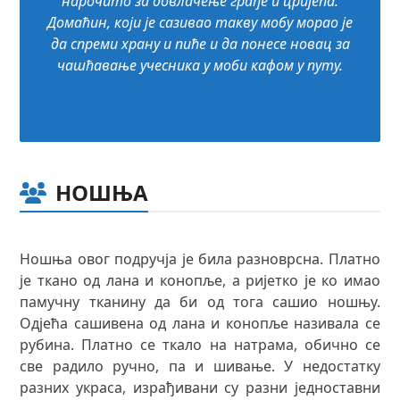
нарочито за довлачење грађе и цријепа.
Домаћин, који је сазивао такву мобу морао је
да спреми храну и пиће и да понесе новац за
чашћавање учесника у моби кафом у путу.
НОШЊА
Ношња овог подручја је била разноврсна. Платно
је ткано од лана и конопље, а ријетко је ко имао
памучну тканину да би од тога сашио ношњу.
Одјећа сашивена од лана и конопље називала се
рубина. Платно се ткало на натрама, обично се
све радило ручно, па и шивање. У недостатку
разних украса, израђивани су разни једноставни