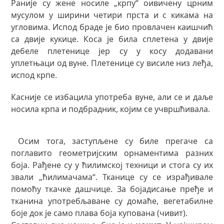
Раније су жене носиле „крпу“ оивичену црним
мусулом у ширини четири прста и с кикама на
угловима. Испод браде је био провлачен каишчић
са двије кукице. Коса је била сплетена у двије
дебеле плетенице јер су у косу додавани
уплетњаци од вуне. Плетенице су висиле низ леђа,
испод крпе.
Касније се избацила употреба вуне, али се и даље
носила крпа и подбрадник, којим се учвршћивала.
Осим тога, заступљене су биле прегаче са
поглавито геометријским орнаментима разних
боја. Рађене су у ћилимској техници и стога су их
звали „ћилимачама“. Тканице су се израђивале
помоћу ткачке дашчице. За бојадисање пређе и
тканина употребљаване су домаће, вегетабилне
боје док је само плава боја купована (чивит).