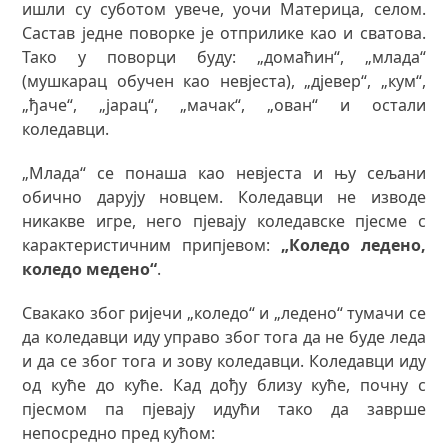
ишли су суботом увече, уочи Материца, селом.
Састав једне поворке је отприлике као и сватова.
Тако у поворци буду: „домаћин“, „млада“
(мушкарац обучен као невјеста), „дјевер“, „кум“,
„ђаче“, „јарац“, „мачак“, „ован“ и остали
коледавци.
„Млада“ се понаша као невјеста и њу сељани
обично дарују новцем. Коледавци не изводе
никакве игре, него пјевају коледавске пјесме с
карактеристичним припјевом:
„Коледо ледено,
коледо медено“
.
Свакако због ријечи „коледо“ и „ледено“ тумачи се
да коледавци иду управо због тога да не буде леда
и да се због тога и зову коледавци. Коледавци иду
од куће до куће. Кад дођу близу куће, почну с
пјесмом па пјевају идући тако да заврше
непосредно пред кућом: