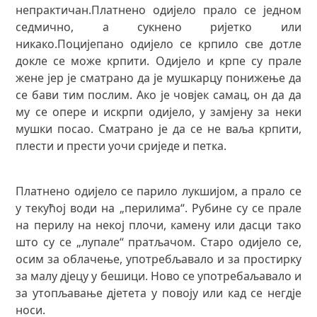
непрактичан.Платнено одијело прало се једном
седмично, а сукнено ријетко или
никако.Поцијепано одијело се крпило све дотле
докле се може крпити. Одијело и крпе су прале
жене јер је сматрано да је мушкарцу понижење да
се бави тим послим. Ако је човјек самац, он да да
му се опере и искрпи одијело, у замјену за неки
мушки посао. Сматрано је да се не ваља крпити,
плести и прести уочи сриједе и петка.
Платнено одијело се парило лукшијом, а прало се
у текућој води на „перилима“. Рубине су се прале
на перилу на некој плочи, камену или дасци тако
што су се „лупале“ пратљачом. Старо одијело се,
осим за облачење, употребљавало и за простирку
за малу дјецу у бешици. Ново се употребаљавало и
за утопљавање дјетета у повоју или кад се негдје
носи.