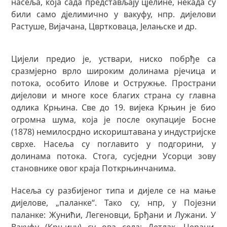
насеља, која сада представљају цјелине, некада су
били само дјелимично у вакуфу, нпр. дијелови
Растуше, Вијачана, Цвртковаца, Јелањске и др.
Цијели предио је, уствари, ниско побрђе са
сразмјерно врло широким долинама рјечица и
потока, особито Илове и Остружње. Пространи
дијелови и многе косе благих страна су главна
одлика Крњина. Све до 19. вијека Крњин је био
огромна шума, која је после окупације Босне
(1878) немилосрдно искориштавана у индустријске
сврхе. Насеља су поглавито у подгорини, у
долинама потока. Стога, сусједни Усорци зову
становнике овог краја Поткрњинчанима.
Насеља су разбијеног типа и дијеле се на мање
дијелове, „паланке“. Тако су, нпр, у Појезни
паланке: Жунићи, Легеновци, Брђани и Лужани. У
Вакуфу (Крњину) су ова села: Детлак, Церани,