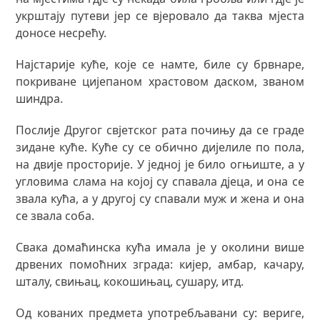
укрштају путеви јер се вјеровало да таква мјеста
доносе несрећу.
Најстарије куће, које се намте, биле су брвнаре,
покриване цијепаном храстовом даском, званом
шиндра.
Послије Другог свјетског рата почињу да се граде
зидане куће. Куће су се обично дијелиле по пола,
на двије просторије. У једној је било огњиште, а у
угловима слама на којој су спавала дјеца, и она се
звала кућа, а у другој су спавали муж и жена и она
се звала соба.
Свака домаћинска кућа имала је у околини више
дрвених помоћних зграда: кијер, амбар, качару,
шталу, свињац, кокошињац, сушару, итд.
Од кованих предмета употребљавани су: вериге,