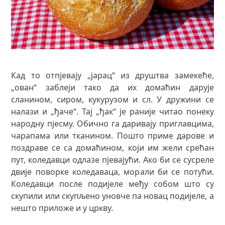
Кад то отпјевају „јарац“ из друштва замекеће,
„ован“ заблеји тако да их домаћин дарује
сланином, сиром, кукурузом и сл. У дружини се
налази и „ђаче“. Тај „ђак“ је раније читао понеку
народну пјесму. Обично га даривају приглавцима,
чарапама или тканином. Пошто приме дарове и
поздраве се са домаћином, који им жели срећан
пут, коледавци одлазе пјевајући. Ако би се сусреле
двије поворке коледаваца, морали би се потући.
Коледавци после подијеле међу собом што су
скупили или скупљено уновче па новац подијеле, а
нешто приложе и у цркву.