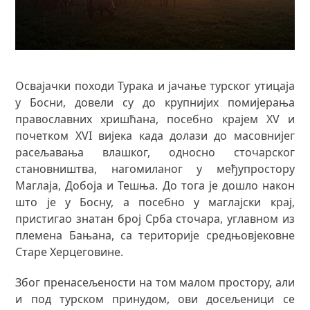
Освајачки походи Турака и јачање турског утицаја
у Босни, довели су до крупнијих помијерања
православних хришћана, посебно крајем ХV и
почетком XVI вијека када долази до масовнијег
расељавања влашког, односно сточарског
становништва, нагомиланог у међупростору
Маглаја, Добоја и Тешња. До тога је дошло након
што је у Босну, а посебно у маглајски крај,
пристигао знатан број Срба сточара, углавном из
племена Бањана, са територије средњовјековне
Старе Херцеговине.
Због пренасељености на том малом простору, али
и под турском принудом, ови досељеници се