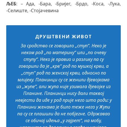
ЉЕБ
: – Ада, -Бара, -Бријег, -Брдо, -Коса, -Лука,
-Селиште, -Стојачевина
ДРУШТВЕНИ ЖИВОТ
За сродство се говорило „ступ“. Неко је
неком род „по материну“ или „по очеву
ступу“. Неко је правио и разлику па су
говорили да је „крв“ род по мушкој крви, а
„ступ“ род по женској крви, односно по
млијеку. Планинци су се женили дјевојкама
из „жупе“, али жупа није узимала дјевојке из
Планине. Планинци нису дали таквој
невјести да иде у род прије него што роди: у
Планини женама је било теже него у Жупи
па су се плашили да не побјегне. Одржавао
се обичај идења „у гајрет“, на мобу,