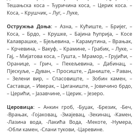
Тешањска коса – Ђуричина коса, – Церик коса. –
Коса, – Крушчик, – Луг, – Луке,
Остружња Доња
: – Азна, – Кућиште, – Бријег, –
Коса, – Брдо, – Крушке, – Бајина ћуприја, – Косе
Калаврашке, – Бјељевина, – Карамутина, – Врањак,
– Крчевина, – Вакуф, – Крамине, – Грабик, – Луке, –
Гај, – Мијатова коса, – Гушта, – Мрамор, – Грујићи, –
Оранице, – Грич, – Пекељевина, – Дабинац, –
Пјескуље, – Дуван, – Просиште, – Даниште, – Раван,
– Зелени вир, – Спасовиште, – Зобин камен, –
Саставци, – Иверак, – Циганиште, – Јовичино брдо,
– Церићи, – Јазавчине, – Церик. – Језеро.
Церовица
: – Анкин гроб, -Буџак, -Брезик, -Беч,
-Врањак, -Гојаковац, -Змајевац, -Зекинац, -Камен,
-Лазина вода, -Лакића Вода, -Мекоте, -Нумера,
-Обли камен, -Слани тукови, -Царевине.