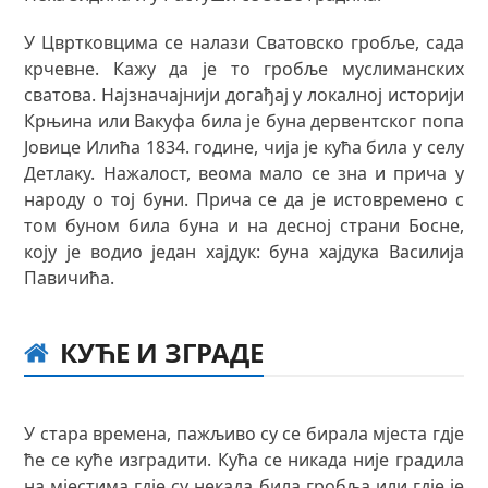
У Цвртковцима се налази Сватовско гробље, сада
крчевне. Кажу да је то гробље муслиманских
сватова. Најзначајнији догађај у локалној историји
Крњина или Вакуфа била је буна дервентског попа
Јовице Илића 1834. године, чија је кућа била у селу
Детлаку. Нажалост, веома мало се зна и прича у
народу о тој буни. Прича се да је истовремено с
том буном била буна и на десној страни Босне,
коју је водио један хајдук: буна хајдука Василија
Павичића.
КУЋЕ И ЗГРАДЕ
У стара времена, пажљиво су се бирала мјеста гдје
ће се куће изградити. Кућа се никада није градила
на мјестима гдје су некада била гробља или гдје је