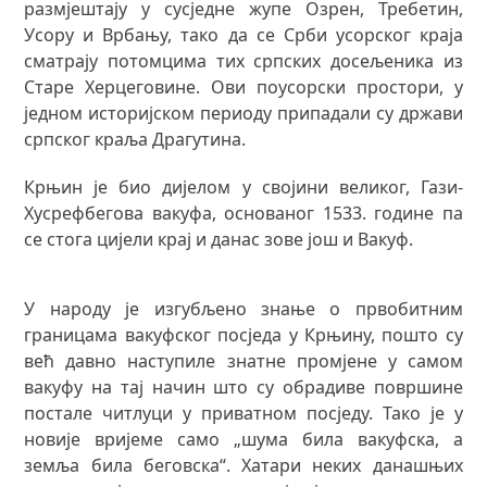
размјештају у сусједне жупе Озрен, Требетин,
Усору и Врбању, тако да се Срби усорског краја
сматрају потомцима тих српских досељеника из
Старе Херцеговине. Ови поусорски простори, у
једном историјском периоду припадали су држави
српског краља Драгутина.
Крњин је био дијелом у својини великог, Гази-
Хусрефбегова вакуфа, основаног 1533. године па
се стога цијели крај и данас зове још и Вакуф.
У народу је изгубљено знање о првобитним
границама вакуфског посједа у Крњину, пошто су
већ давно наступиле знатне промјене у самом
вакуфу на тај начин што су обрадиве површине
постале читлуци у приватном посједу. Тако је у
новије вријеме само „шума била вакуфска, а
земља била беговска“. Хатари неких данашњих