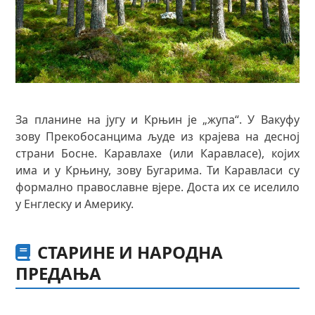
За планине на југу и Крњин је „жупа“. У Вакуфу
зову Прекобосанцима људе из крајева на десној
страни Босне. Каравлахе (или Каравласе), којих
има и у Крњину, зову Бугарима. Ти Каравласи су
формално православне вјере. Доста их се иселило
у Енглеску и Америку.
СТАРИНЕ И НАРОДНА
ПРЕДАЊА