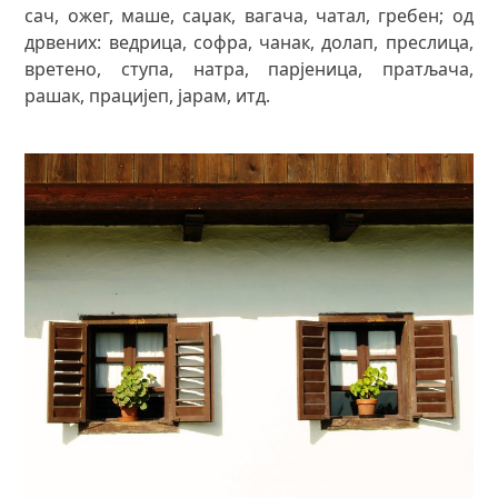
сач, ожег, маше, саџак, вагача, чатал, гребен; од
дрвених: ведрица, софра, чанак, долап, преслица,
вретено, ступа, натра, парјеница, пратљача,
рашак, працијеп, јарам, итд.