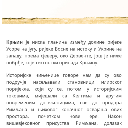
Крњин
је ниска планина између долине ријеке
Усоре на југу, ријеке Босне на истоку и Укрине на
западу; према сјеверу, око Дервенте, још је ниже
побрђе, које тектонски припада Крњину.
Историјске чињенице говоре нам да су ово
подручје насељавали становници илирског
поријекла, који су се, потом, у историјским
токовима, мијешали са Келтима и другим
повременим досељеницима, све до продора
Римљана и њиховог коначног освајања ових
простора, почетком нове ере. Након
вишевјековног присуства Римљана, долазак