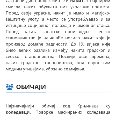
Саставни дио ношње, био је и
накит
. У најширем
смислу, накит обухвата низ украсних премета.
Поред своје украсне, накит је имао и магијско-
заштитну улогу, а често се употребљавао и за
истицање социјалног положаја и имовног стања.
Поред накита занатске производње, сеоско
становништво је најчешће носило накит који је
производ домаће радиности. До 19. вијека није
било већих разлика између накита градског и
сеоског становништва. Послије овог времена,
накит градског становништва, под европским
модним утицајима, убрзано се мијења.
ОБИЧАЈИ
Најзначајнији обичај код Крњинаца су
коледавци
. Поворке маскираних коледаваца