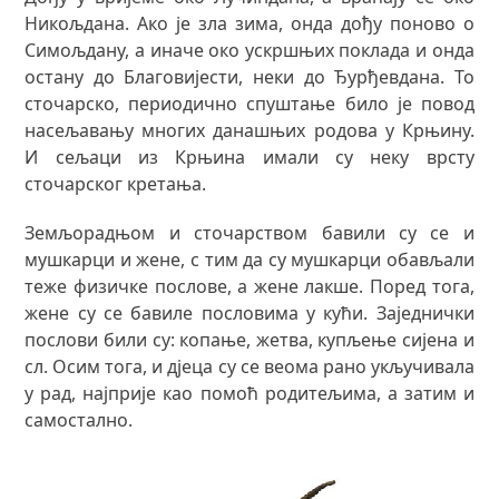
Никољдана. Ако је зла зима, онда дођу поново о
Симољдану, а иначе око ускршњих поклада и онда
остану до Благовијести, неки до Ђурђевдана. То
сточарско, периодично спуштање било је повод
насељавању многих данашњих родова у Крњину.
И сељаци из Крњина имали су неку врсту
сточарског кретања.
Земљорадњом и сточарством бавили су се и
мушкарци и жене, с тим да су мушкарци обављали
теже физичке послове, а жене лакше. Поред тога,
жене су се бавиле пословима у кући. Заједнички
послови били су: копање, жетва, купљење сијена и
сл. Осим тога, и дјеца су се веома рано укључивала
у рад, најприје као помоћ родитељима, а затим и
самостално.