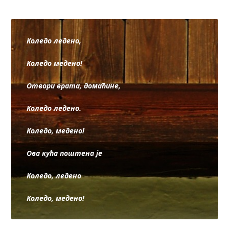
Коледо ледено,
Коледо медено!
Отвори врата, домаћине,
Коледо ледено.
Коледо, медено!
Ова кућа поштена је
Коледо, ледено
Коледо, медено!