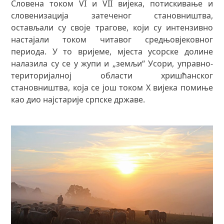
Словена током VI и VII вијека, потискивање и
словенизација затеченог становништва,
остављали су своје трагове, који су интензивно
настајали током читавог средњовјековног
периода. У то вријеме, мјеста усорске долине
налазила су се у жупи и „земљи“ Усори, управно-
територијалној области хришћанског
становништва, која се још током Х вијека помиње
као дио најстарије српске државе.