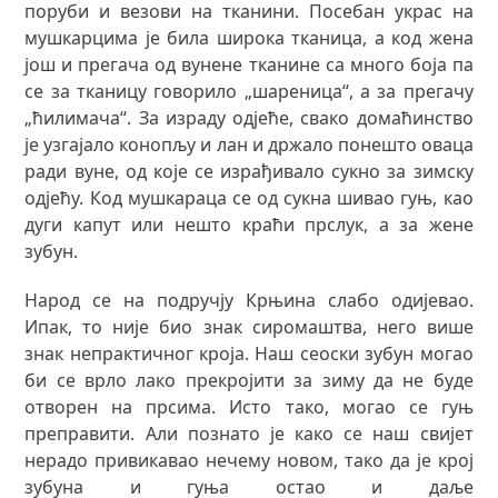
поруби и везови на тканини. Посебан украс на
мушкарцима је била широка тканица, а код жена
још и прегача од вунене тканине са много боја па
се за тканицу говорило „шареница“, а за прегачу
„ћилимача“. За израду одјеће, свако домаћинство
је узгајало конопљу и лан и држало понешто оваца
ради вуне, од које се израђивало сукно за зимску
одјећу. Код мушкараца се од сукна шивао гуњ, као
дуги капут или нешто краћи прслук, а за жене
зубун.
Народ се на подручју Крњина слабо одијевао.
Ипак, то није био знак сиромаштва, него више
знак непрактичног кроја. Наш сеоски зубун могао
би се врло лако прекројити за зиму да не буде
отворен на прсима. Исто тако, могао се гуњ
преправити. Али познато је како се наш свијет
нерадо привикавао нечему новом, тако да је крој
зубуна и гуња остао и даље