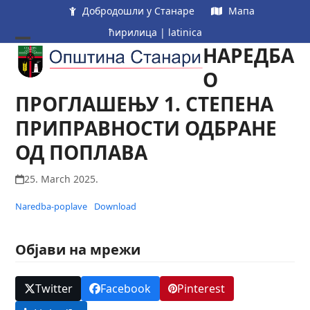
Skip
Добродошли у Станаре
Мапа
to
ћирилица
|
latinica
content
НАРЕДБА
Open
Close
mobile
mobile
О
menu
menu
ПРОГЛАШЕЊУ 1. СТЕПЕНА
ПРИПРАВНОСТИ ОДБРАНЕ
ОД ПОПЛАВА
25. March 2025.
Naredba-poplave
Download
Објави на мрежи
Twitter
Facebook
Pinterest