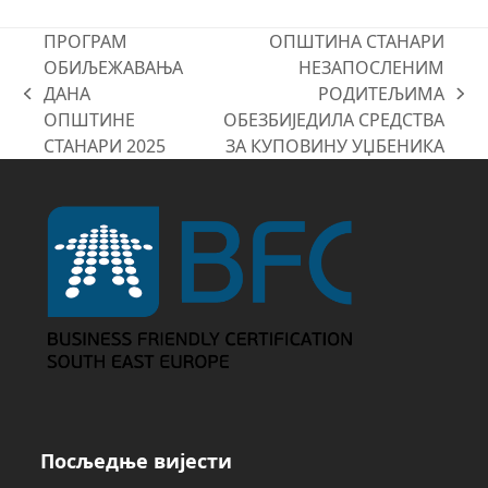
ПРОГРАМ
ОПШТИНА СТАНАРИ
ОБИЉЕЖАВАЊА
НЕЗАПОСЛЕНИМ
ДАНА
РОДИТЕЉИМА
previous
next
ОПШТИНЕ
ОБЕЗБИЈЕДИЛА СРЕДСТВА
post:
post:
СТАНАРИ 2025
ЗА КУПОВИНУ УЏБЕНИКА
Посљедње вијести