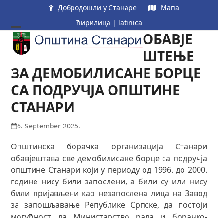
Skip
Добродошли у Станаре
Мапа
to
ћирилица
|
latinica
content
ОБАВЈЕ
Open
Close
mobile
mobile
ШТЕЊЕ
menu
menu
ЗА ДЕМОБИЛИСАНЕ БОРЦЕ
СА ПОДРУЧЈА ОПШТИНЕ
СТАНАРИ
6. September 2025.
Општинска борачка организација Станари
обавјештава све демобилисане борце са подручја
општине Станари који у периоду од 1996. до 2000.
године нису били запослени, а били су или нису
били пријављени као незапослена лица на Завод
за запошљавање Републике Српске, да постоји
могућност да Министарство рада и борачко-