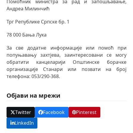
Помоћник министра за рад и запошљавање,
Андреа Милинчић
Трг Републике Српске бр. 1
78 000 Бања Лука
За све додатне информације или помоћ при
попуњавању захтјева, заинтересовани се могу
обратити канцеларији Општинске борачке
организације Станари или позвати на број
телефона: 053/290-368.
Објави на мрежи
Twitter
Facebook
Pinterest
LinkedIn