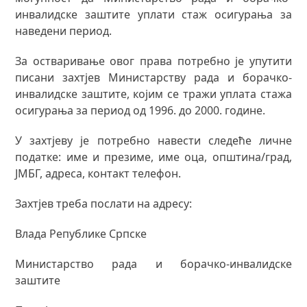
инвалидске заштите уплати стаж осигурања за
наведени период.
За
остваривање овог права потребно је упутити
писани захтјев Министарству рада и борачко-
инвалидске заштите, којим се тражи уплата стажа
осигурања за период од 1996. до 2000. године.
У захтјеву је потребно навести следеће личне
податке: име и презиме, име оца, општина/град,
ЈМБГ, адреса, контакт телефон.
Захтјев треба послати на адресу:
Влада Републике Српске
Министарство рада и борачко-инвалидске
заштите