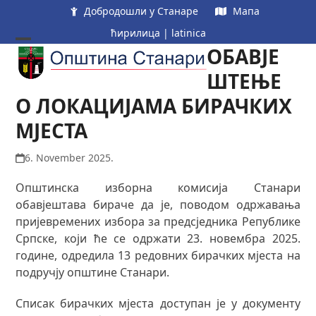
Skip
Добродошли у Станаре
Мапа
to
ћирилица
|
latinica
content
ОБАВЈЕ
Open
Close
mobile
mobile
ШТЕЊЕ
menu
menu
О ЛОКАЦИЈАМА БИРАЧКИХ
МЈЕСТА
6. November 2025.
Општинска изборна комисија Станари
обавјештава бираче да је, поводом одржавања
пријевремених избора за предсједника Републике
Српске, који ће се одржати 23. новембра 2025.
године, одредила 13 редовних бирачких мјеста на
подручју општине Станари.
Списак бирачких мјеста доступан је у документу