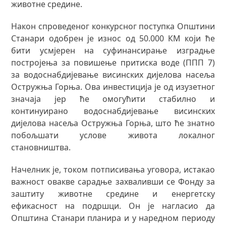
животне средине.
Након спроведеног конкурсног поступка Општини
Станари одобрен је износ од 50.000 КМ који ће
бити усмјерен на суфинансирање изградње
постројења за повишење притиска воде (ППП 7)
за водоснабдијевање висинских дијелова насеља
Остружња Горња. Ова инвестиција је од изузетног
значаја јер ће омогућити стабилно и
континуирано водоснабдијевање висинских
дијелова насеља Остружња Горња, што ће знатно
побољшати услове живота локалног
становништва.
Начелник је, током потписивања уговорa, истакао
важност овакве сарадње захваливши се Фонду за
заштиту животне средине и енергетску
ефикасност на подршци. Он је нагласио да
Општина Станари планира и у наредном периоду