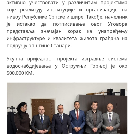
активно учествовати у различитим пројектима
које реализују институције и организације на
нивоу Републике Српске и шире. Такође, начелник
је истакао да потписивање овог Уговора
представља значајан корак ка унапређењу
инфраструктуре и квалитета живота грађана на
подручју општине Станари.
Укупна вриједност пројекта изградње система
водоснабдијевања у Остружњи Горњој је око
500.000 КМ.