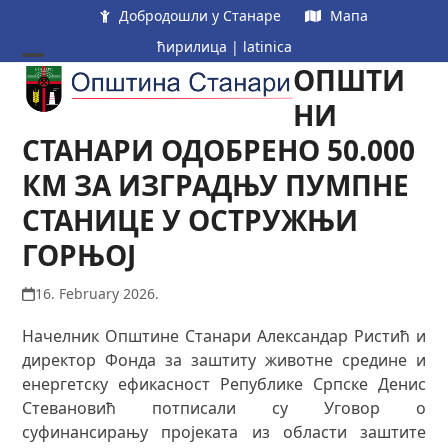
Skip
Добродошли у Станаре
Мапа
to
ћирилица
|
latinica
content
ОПШТИ
Open
Close
mobile
mobile
НИ
menu
menu
СТАНАРИ ОДОБРЕНО 50.000
КМ ЗА ИЗГРАДЊУ ПУМПНЕ
СТАНИЦЕ У ОСТРУЖЊИ
ГОРЊОЈ
16. February 2026.
Начелник Општине Станари Александар Ристић и
директор Фонда за заштиту животне средине и
енергетску ефикасност Републике Српске Денис
Стевановић потписали су Уговор о
суфинансирању пројеката из области заштите