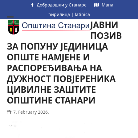
Skip
Добродошли у Станаре
Мапа
to
ћирилица
|
latinica
content
ЈАВНИ
Open
Close
mobile
mobile
ПОЗИВ
menu
menu
ЗА ПОПУНУ ЈЕДИНИЦА
ОПШТЕ НАМЈЕНЕ И
РАСПОРЕЂИВАЊА НА
ДУЖНОСТ ПОВЈЕРЕНИКА
ЦИВИЛНЕ ЗАШТИТЕ
ОПШТИНЕ СТАНАРИ
17. February 2026.