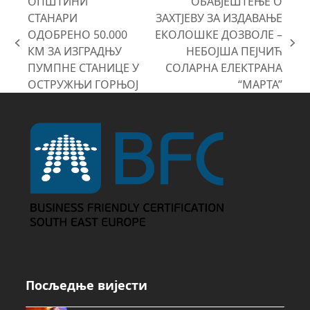
ОПШТИНИ
ОБАВЈЕШТЕЊЕ О
СТАНАРИ
ЗАХТЈЕВУ ЗА ИЗДАВАЊЕ
ОДОБРЕНО 50.000
ЕКОЛОШКЕ ДОЗВОЛЕ –
previous
next
КМ ЗА ИЗГРАДЊУ
НЕБОЈША ПЕЈЧИЋ
post:
post:
ПУМПНЕ СТАНИЦЕ У
СОЛАРНА ЕЛЕКТРАНА
ОСТРУЖЊИ ГОРЊОЈ
“МАРТА”
Посљедње вијести