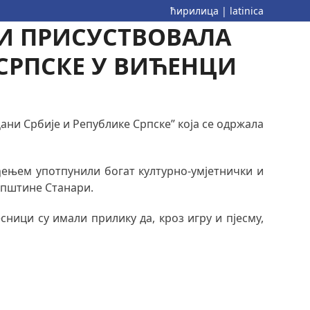
ћирилица
|
latinica
И ПРИСУСТВОВАЛА
СРПСКЕ У ВИЋЕНЦИ
ани Србије и Републике Српске” која се одржала
ођењем употпунили богат културно-умјетнички и
 општине Станари.
сници су имали прилику да, кроз игру и пјесму,