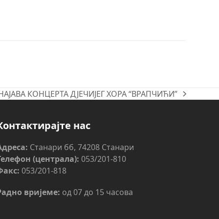
НАЈАВА КОНЦЕРТА ДЈЕЧИЈЕГ ХОРА “ВРАПЧИЋИ”
next
post:
Контактирајте нас
Адреса:
Станари бб, 74208 Станари
Телефон (централа):
053/201-810
Факс:
053/201-818
Радно вријеме:
од 07 до 15 часова