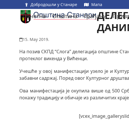
Skip
Добродошли у Станаре
Мапа
to
ДЕЛЕ
Почетна
Општина
Грађани
Прив
content
ДАНИМ
15. May 2019.
На позив СКПД “Слога” делегација општине Стан
протеклог викенда у Вићенци.
Учешће у овој манифестацији узело је и Култу
забавни садржај. Поред овог Културног друштва
Ова манифестација је окупила више од 500 Срба
покажу традицију и обичаје из различитих краје
[vcex_image_gallerysli