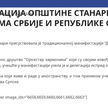
ГАЦИЈА ОПШТИНЕ СТАНАР
реда
Туризам
А СРБИЈЕ И РЕПУБЛИКЕ 
ари присуствовала је традиционалној манифестацији “Д
рно друштво “Оркестар хармоника” који су својим изв
, учешће у манифестацији узела је и делегација испред
 који живе и раде у иностранству, а том приликом уче
ва Српске.
der image_ids=”6658,6659,6660,6661,6662,6663″]