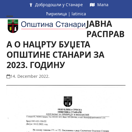
Skip
Добродошли у Станаре
Мапа
to
ћирилица
|
latinica
content
ЈАВНА
Open
Close
mobile
mobile
РАСПРАВ
menu
menu
А О НАЦРТУ БУЏЕТА
ОПШТИНЕ СТАНАРИ ЗА
2023. ГОДИНУ
14. December 2022.