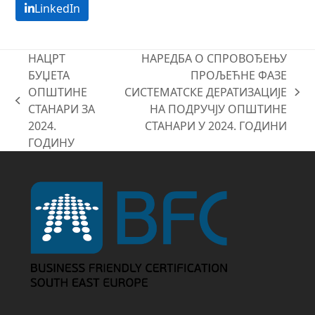
LinkedIn
НАЦРТ
НАРЕДБА О СПРОВОЂЕЊУ
БУЏЕТА
ПРОЉЕЋНЕ ФАЗЕ
ОПШТИНЕ
СИСТЕМАТСКЕ ДЕРАТИЗАЦИЈЕ
next
previous
СТАНАРИ ЗА
НА ПОДРУЧЈУ ОПШТИНЕ
post:
post:
2024.
СТАНАРИ У 2024. ГОДИНИ
ГОДИНУ