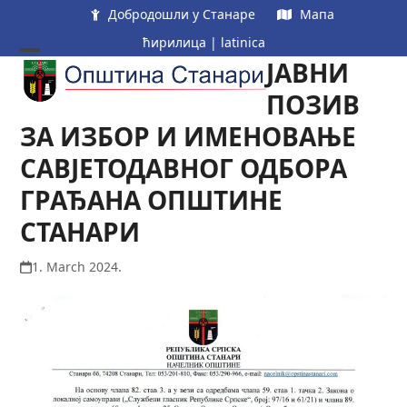
Skip
Добродошли у Станаре
Мапа
to
ћирилица
|
latinica
content
ЈАВНИ
Open
Close
mobile
mobile
ПОЗИВ
menu
menu
ЗА ИЗБОР И ИМЕНОВАЊЕ
САВЈЕТОДАВНОГ ОДБОРА
ГРАЂАНА ОПШТИНЕ
СТАНАРИ
1. March 2024.