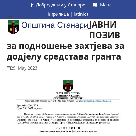
Skip
Добродошли у Станаре
Мапа
to
ћирилица
|
latinica
content
ЈАВНИ
Open
Close
mobile
mobile
ПОЗИВ
menu
menu
за подношење захтјева за
додјелу средстава гранта
29. May 2023.