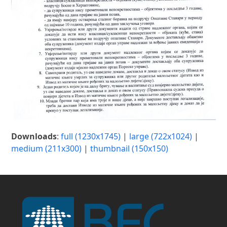
Downloads
:
full (1230x1745)
|
large (722x1024)
|
medium (211x300)
|
thumbnail (150x150)