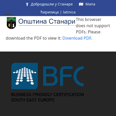
Skip
Добродошли у Станаре
Мапа
to
ћирилица
|
latinica
content
Open
Close
This browser
does not support
mobile
mobile
PDFs. Please
menu
menu
download the PDF to view it:
Download PDF
.