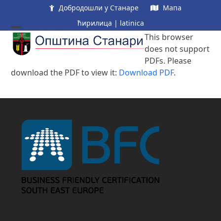
Skip
Добродошли у Станаре
Мапа
to
ћирилица
|
latinica
content
Open
Close
This browser
does not support
mobile
mobile
PDFs. Please
menu
menu
download the PDF to view it:
Download PDF
.