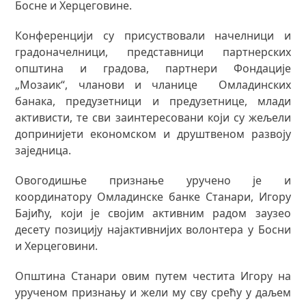
Босне и Херцеговине.
Кoнференцији су присуствовали начелници и
градоначелници, представници партнерских
општина и градова, партнери Фондације
„Мозаик“, чланови и чланице Омладинских
банака, предузетници и предузетнице, млади
активисти, те сви заинтересовани који су жељели
допринијети економском и друштвеном развоју
заједница.
Овогодишње признање уручено је и
координатору Омладинске банке Станари, Игору
Бајићу, који је својим активним радом заузео
десету позицију најактивнијих волонтера у Босни
и Херцеговини.
Општина Станари овим путем честита Игору на
урученом признању и жели му сву срећу у даљем