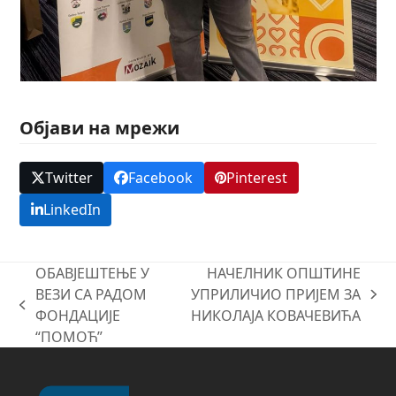
Објави на мрежи
Twitter
Facebook
Pinterest
LinkedIn
ОБАВЈЕШТЕЊЕ У
НАЧЕЛНИК ОПШТИНЕ
ВЕЗИ СА РАДОМ
УПРИЛИЧИО ПРИЈЕМ ЗА
next
previous
ФОНДАЦИЈЕ
НИКОЛАЈА КОВАЧЕВИЋА
post:
post:
“ПОМОЋ”