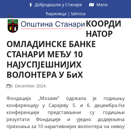
Skip
Добродошли у Станаре
Мапа
to
ћирилица
|
latinica
content
КООРДИ
Open
Close
mobile
mobile
НАТОР
menu
menu
ОМЛАДИНСКЕ БАНКЕ
СТАНАРИ МЕЂУ 10
НАЈУСПЈЕШНИЈИХ
ВОЛОНТЕРА У БиХ
6. December 2024.
Фондација „Мозаик“ одржала је годишњу
конференцију у Сарајеву 5. и 6. децембра.На
конференцији представљени су годишњи
резултати Фондације и уједно додијељена
признања за 10 најактивнијих волонтера на нивоу