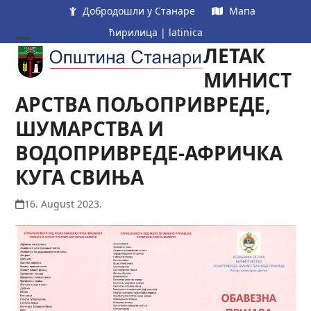
Skip
Добродошли у Станаре
Мапа
to
ћирилица
|
latinica
content
ЛЕТАК
Open
Close
mobile
mobile
МИНИСТ
menu
menu
АРСТВА ПОЉОПРИВРЕДЕ,
ШУМАРСТВА И
ВОДОПРИВРЕДЕ-АФРИЧКА
КУГА СВИЊА
16. August 2023.