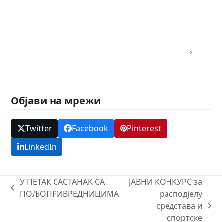
Објави на мрежи
Twitter
Facebook
Pinterest
LinkedIn
У ПЕТАК САСТАНАК СА
ЈАВНИ КОНКУРС за
previous
ПОЉОПРИВРЕДНИЦИМА
расподјелу
post:
средстава и
next
спортске