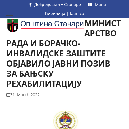
Skip
Добродошли у Станаре
Мапа
to
ћирилица
|
latinica
content
МИНИСТ
Open
Close
mobile
mobile
АРСТВО
menu
menu
РАДА И БОРАЧКО-
ИНВАЛИДСКЕ ЗАШТИТЕ
ОБЈАВИЛО ЈАВНИ ПОЗИВ
ЗА БАЊСКУ
РЕХАБИЛИТАЦИЈУ
31. March 2022.