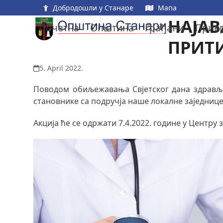
Skip
Добродошли у Станаре
Мапа
to
НАЈАВ
Почетна
Општина
Грађани
Прив
content
ПРИТИ
5. April 2022.
Поводом обиљежавања Свјетског дана здравља
становнике са подручја наше локалне заједнице
Акција ће се одржати 7.4.2022. године у Центру 