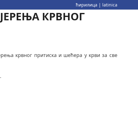
ћирилица
|
latinica
МЈЕРЕЊА КРВНОГ
рења крвног притиска и шећера у крви за све
.