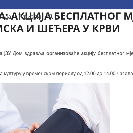
А: АКЦИЈА БЕСПЛАТНОГ 
реда
Туризам
СКА И ШЕЋЕРА У КРВИ
 ЈЗУ Дом здравља организоваће акцију бесплатног мје
.
за културу у временском периоду од 12.00 до 14.00 часова