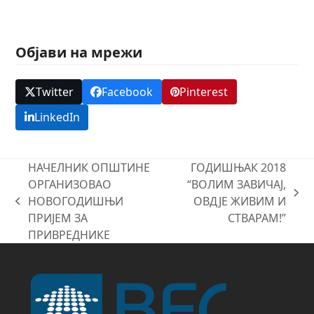
поводом
Дана
Републике
Објави на мрежи
Српске.
Свечана
академија
Twitter
Facebook
Pinterest
ће
се
LinkedIn
одржати
у
уторак,
08.01.2019.
НАЧЕЛНИК ОПШТИНЕ
ГОДИШЊАК 2018
године,
ОРГАНИЗОВАО
“ВОЛИМ ЗАВИЧАЈ,
у
next
НОВОГОДИШЊИ
ОВДЈЕ ЖИВИМ И
сали
previous
post:
ПРИЈЕМ ЗА
СТВАРАМ!”
Центра
post:
за
ПРИВРЕДНИКЕ
културу,
са
почетком
у
18:00