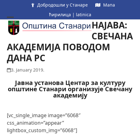
Skip
Добродошли у Станаре
Мапа
to
ћирилица
|
latinica
content
НАЈАВА:
Open
Close
mobile
mobile
СВЕЧАНА
menu
menu
АКАДЕМИЈА ПОВОДОМ
ДАНА РС
3. January 2019.
Јавна
Јавна установа Центар за културу
установа
општине Станари организује Свечану
Центар
академију по
за
културу
општине
[vc_single_image image=”6068″
Станари
css_animation=”appear”
организује
lightbox_custom_img=”6068″]
Свечану
академију