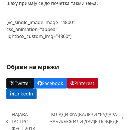
шаху примају се до почетка такмичења.
[vc_single_image image=”4800″
css_animation=”appear”
lightbox_custom_img=”4800″]
Објави на мрежи
Twitter
Facebook
Pinterest
LinkedIn
НАЈАВА:
МЛАДИ ФУДБАЛЕРИ “РУДАРА”
next
ГАСТРО-
ЗАБИЉЕЖИЛИ ДВИЈЕ ПОБЈЕДЕ
previous
post:
ФЕСТ 2018