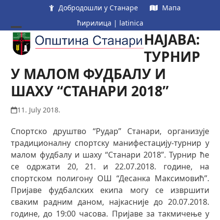
Skip
Добродошли у Станаре
Мапа
to
ћирилица
|
latinica
content
НАЈАВА:
Open
Close
mobile
mobile
ТУРНИР
menu
menu
У МАЛОМ ФУДБАЛУ И
ШАХУ “СТАНАРИ 2018”
11. July 2018.
Спортско друштво “Рудар” Станари, организује
традиционалну спортску манифестацију-турнир у
малом фудбалу и шаху “Станари 2018”. Турнир ће
се одржати 20, 21. и 22.07.2018. године, на
спортском полигону ОШ “Десанка Максимовић”.
Пријаве фудбалских екипа могу се извршити
сваким радним даном, најкасније до 20.07.2018.
године, до 19:00 часова. Пријаве за такмичење у