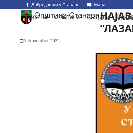
Skip
Добродошли у Станаре
Мапа
to
НАЈАВ
Почетна
Општина
Грађани
Прив
content
“ЛАЗА
5. November 2024.