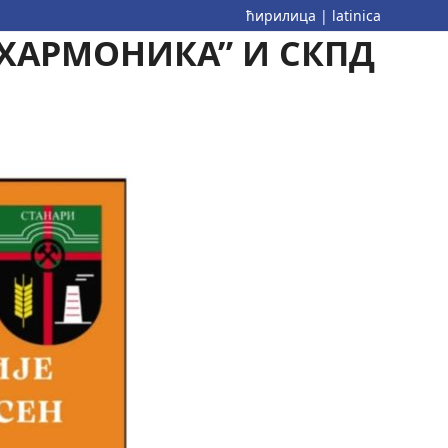
ћирилица
|
latinica
Р ХАРМОНИКА” И СКПД