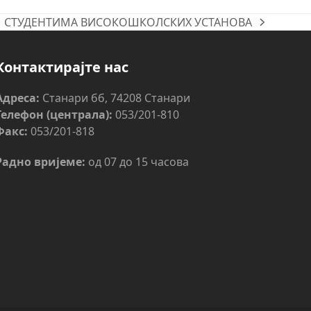
ИМ СТУДЕНТИМА ВИСОКОШКОЛСКИХ УСТАНОВА
Контактирајте нас
Адреса:
Станари бб, 74208 Станари
Телефон (централа):
053/201-810
Факс:
053/201-818
Радно вријеме:
од 07 до 15 часова