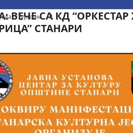
А: ВЕЧЕ СА КД “ОРКЕСТА
реда
Туризам
РИЦА” СТАНАРИ