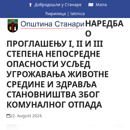
Skip
Добродошли у Станаре
Мапа
to
ћирилица
|
latinica
content
НАРЕДБА
Open
Close
mobile
mobile
О
menu
menu
ПРОГЛАШЕЊУ I, II И III
СТЕПЕНА НЕПОСРЕДНЕ
ОПАСНОСТИ УСЉЕД
УГРОЖАВАЊА ЖИВОТНЕ
СРЕДИНЕ И ЗДРАВЉА
СТАНОВНИШТВА ЗБОГ
КОМУНАЛНОГ ОТПАДА
22. August 2024.