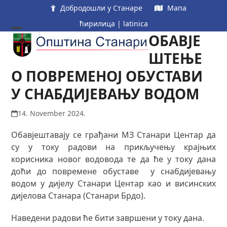
Skip
Добродошли у Станаре
Мапа
to
ћирилица
|
latinica
content
ОБАВЈЕ
Open
Close
mobile
mobile
ШТЕЊЕ
menu
menu
О ПОВРЕМЕНОЈ ОБУСТАВИ
У СНАБДИЈЕВАЊУ ВОДОМ
14. November 2024.
Обавјештавају се грађани МЗ Станари Центар да
су у току радови на прикључењу крајњих
корисника новог водовода те да ће у току дана
доћи до повремене обуставе у снабдијевању
водом у дијелу Станари Центар као и висинских
дијелова Станара (Станари Брдо).
Наведени радови ће бити завршени у току дана.