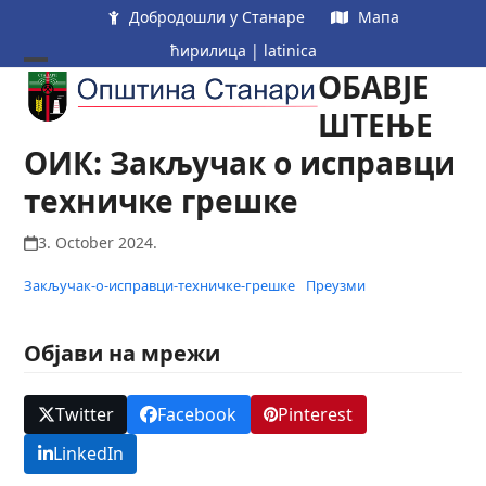
Skip
Добродошли у Станаре
Мапа
to
ћирилица
|
latinica
content
ОБАВЈЕ
Open
Close
mobile
mobile
ШТЕЊЕ
menu
menu
ОИК: Закључак о исправци
техничке грешке
3. October 2024.
Закључак-о-исправци-техничке-грешке
Преузми
Објави на мрежи
Twitter
Facebook
Pinterest
LinkedIn