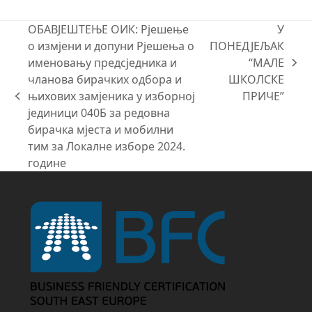
ОБАВЈЕШТЕЊЕ ОИК: Рјешење
У
о измјени и допуни Рјешења о
ПОНЕДЈЕЉАК
именовању предсједника и
“МАЛЕ
next
чланова бирачких одбора и
ШКОЛСКЕ
post:
њихових замјеника у изборној
ПРИЧЕ”
previous
јединици 040Б за редовна
post:
бирачка мјеста и мобилни
тим за Локалне изборе 2024.
године