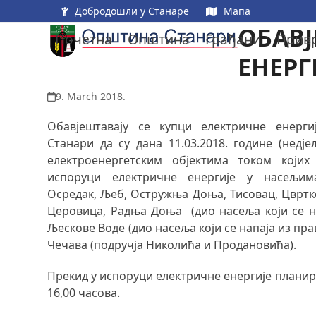
Skip
Добродошли у Станаре
Мапа
to
ОБАВЈ
Почетна
Општина
Грађани
Прив
content
ЕНЕРГ
9. March 2018.
Обавјештавају се купци електричне енерги
Станари да су дана 11.03.2018. године (недј
електроенергетским објектима током који
испоруци електричне енергије у насељима
Осредак, Љеб, Остружња Доња, Тисовац, Цвртк
Церовица, Радња Доња (дио насеља који се на
Љескове Воде (дио насеља који се напаја из пр
Чечава (подручја Николића и Продановића).
Прекид у испоруци електричне енергије планира
16,00 часова.