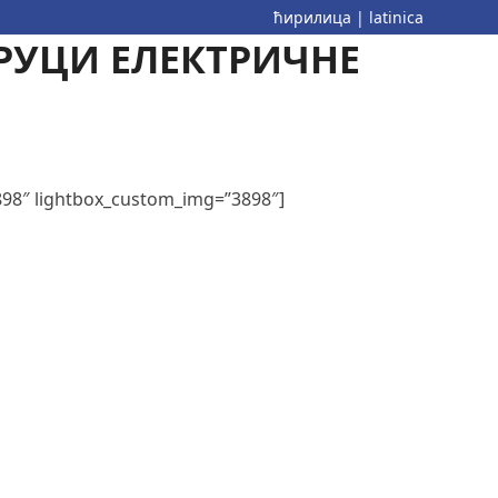
ћирилица
|
latinica
РУЦИ ЕЛЕКТРИЧНЕ
898″ lightbox_custom_img=”3898″]