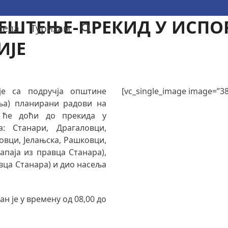
ЕШТЕЊЕ-ПРЕКИД У ИСПО
реда
Туризам
ИЈЕ
је са подручја општине
[vc_single_image image=”3
еља) планирани радови на
х ће доћи до прекида у
: Станари, Драгаловци,
овци, Јелањска, Рашковци,
паја из правца Станара),
авца Станара) и дио насеља
н је у времену од 08,00 до