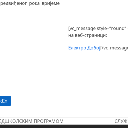
предвиђеног рока вријеме
[vc_message style=”round”
на веб-страници:
Електро Добој
[/vc_messag
edIn
ПРЕДШКОЛСКИМ ПРОГРАМОМ
СЛУЖ
next