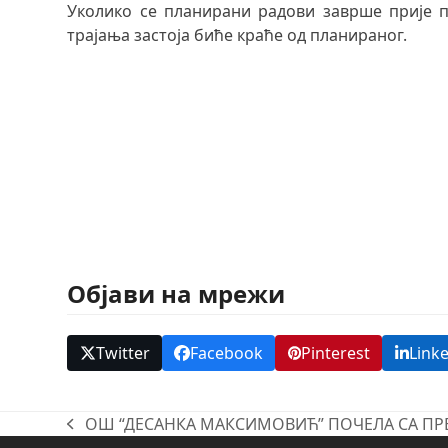
Уколико се планирани радови заврше прије 
трајања застоја биће краће од планираног.
Објави на мрежи
Twitter
Facebook
Pinterest
Link
ОШ “ДЕСАНКА МАКСИМОВИЋ” ПОЧЕЛА СА 
previous