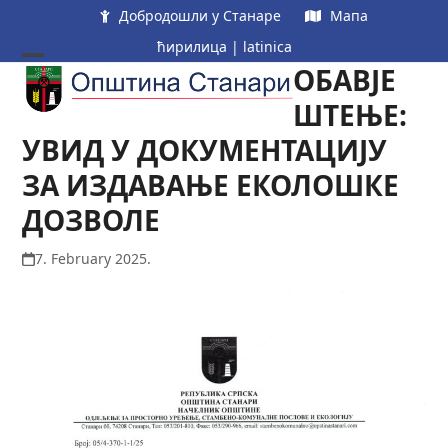
Skip
Добродошли у Станаре
Мапа
to
ћирилица
|
latinica
content
ОБАВЈЕ
Open
Close
mobile
mobile
ШТЕЊЕ:
menu
menu
УВИД У ДОКУМЕНТАЦИЈУ
ЗА ИЗДАВАЊЕ ЕКОЛОШКЕ
ДОЗВОЛЕ
7. February 2025.