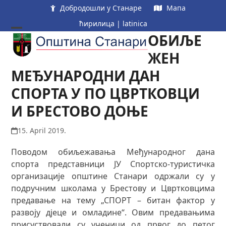
Skip
Добродошли у Станаре
Мапа
to
ћирилица
|
latinica
content
ОБИЉЕ
Open
Close
mobile
mobile
ЖЕН
menu
menu
МЕЂУНАРОДНИ ДАН
СПОРТА У ПО ЦВРТКОВЦИ
И БРЕСТОВО ДОЊЕ
15. April 2019.
Поводом обиљежавања Међународног дана
спорта представници ЈУ Спортско-туристичка
организације општине Станари одржали су у
подручним школама у Брестову и Цвртковцима
предавање на тему „СПОРТ – битан фактор у
развоју дјеце и омладине“. Овим предавањима
присуствовали су ученици од првог до петог