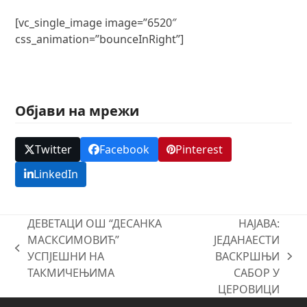
[vc_single_image image=”6520″
css_animation=”bounceInRight”]
Објави на мрежи
Twitter
Facebook
Pinterest
LinkedIn
ДЕВЕТАЦИ ОШ “ДЕСАНКА
НАЈАВА:
МАСКСИМОВИЋ”
ЈЕДАНАЕСТИ
previous
УСПЈЕШНИ НА
ВАСКРШЊИ
next
post:
ТАКМИЧЕЊИМА
САБОР У
post:
ЦЕРОВИЦИ