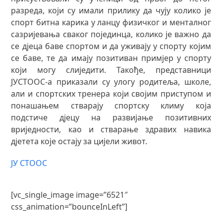
разреда, који су имали прилику да чују колико је
спорт битна карика у ланцу физичког и менталног
сазријевања сваког појединца, колико је важно да
се дјеца баве спортом и да уживају у спорту којим
се баве, те да имају позитиван примјер у спорту
који могу слиједити. Такође, представници
ЈУСТООС-а приказали су улогу родитеља, школе,
али и спортских тренера који својим приступом и
понашањем стварају спортску климу која
подстиче дјецу на развијање позитивних
вриједности, као и стварање здравих навика
дјетета које остају за цијели живот.
ЈУ СТООС
[vc_single_image image=”6521″
css_animation=”bounceInLeft”]