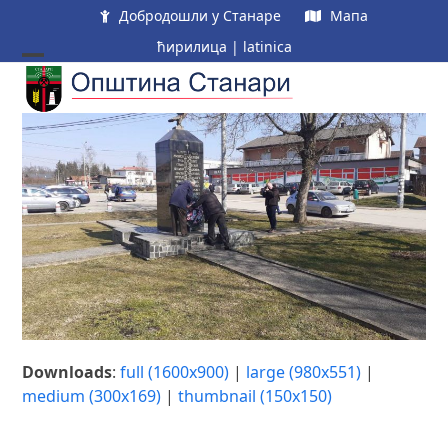
Skip
Добродошли у Станаре
Мапа
to
ћирилица
|
latinica
content
Open
Close
mobile
mobile
menu
menu
Downloads
:
full (1600x900)
|
large (980x551)
|
medium (300x169)
|
thumbnail (150x150)