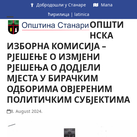
Skip
Добродошли у Станаре
Мапа
to
ћирилица
|
latinica
content
ОПШТИ
Open
Close
mobile
mobile
НСКА
menu
menu
ИЗБОРНА КОМИСИЈА –
РЈЕШЕЊЕ О ИЗМЈЕНИ
РЈЕШЕЊА О ДОДЈЕЛИ
МЈЕСТА У БИРАЧКИМ
ОДБОРИМА ОВЈЕРЕНИМ
ПОЛИТИЧКИМ СУБЈЕКТИМА
8. August 2024.