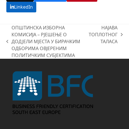
LinkedIn
ОПШТИНСКА ИЗБОРНА
НАЈАВА
КОМИСИЈА – РЈЕШЕЊЕ О
ТОПЛОТНОГ
next
ДОДЈЕЛИ МЈЕСТА У БИРАЧКИМ
ТАЛАСА
previous
post:
ОДБОРИМА ОВЈЕРЕНИМ
post:
ПОЛИТИЧКИМ СУБЈЕКТИМА