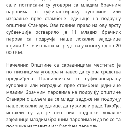
сали потписани су уговори са младим брачним
паровима о суфинансирању куповине или
изградње прве стамбене јединице на подручју
општине Станари. Oве године право на ову врсту
субвенције остварило је 11 младих брачних
парова са подручја наше локалне заједнице
којима ће се исплатити средства у износу од по 20
000 КМ.
Начелник Општине са сарадницима честитао је
потписницима уговора и навео да су ова средства
предвиђена Правилником о суфинансирању
куповине или изградње прве стамбене јединице
младим брачним паровима на подручју општине
Станари с циљем да се млади задрже на подручју
наше локалне заједнице, да ту живе и раде. Такође,
истакли су да је ово вид подршке локалне
заједнице младим брачним паровима и да ће се та
подршка наставити и у будућем периоду.