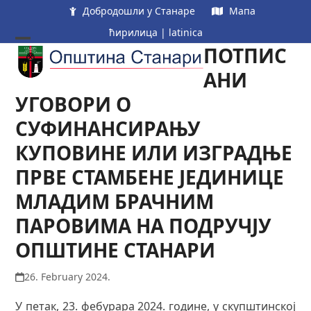
Skip
Добродошли у Станаре
Мапа
to
ћирилица
|
latinica
content
ПОТПИС
Open
Close
mobile
mobile
АНИ
menu
menu
УГОВОРИ О
СУФИНАНСИРАЊУ
КУПОВИНЕ ИЛИ ИЗГРАДЊЕ
ПРВЕ СТАМБЕНЕ ЈЕДИНИЦЕ
МЛАДИМ БРАЧНИМ
ПАРОВИМА НА ПОДРУЧЈУ
ОПШТИНЕ СТАНАРИ
26. February 2024.
У петак, 23. фебурара 2024. године, у скупштинској