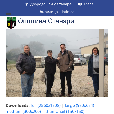
Skip
Добродошли у Станаре
Мапа
to
ћирилица
|
latinica
content
Open
Close
mobile
mobile
menu
menu
Downloads
:
full (2560x1708)
|
large (980x654)
|
medium (300x200)
|
thumbnail (150x150)