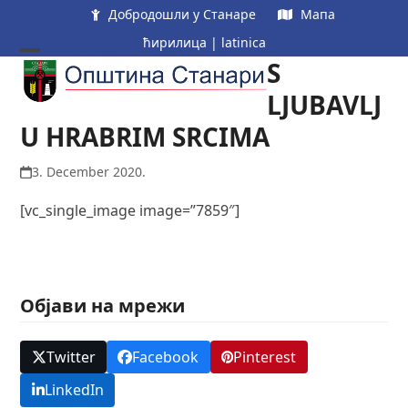
Skip
Добродошли у Станаре
Мапа
to
ћирилица
|
latinica
content
S
Open
Close
mobile
mobile
LJUBAVLJ
menu
menu
U HRABRIM SRCIMA
3. December 2020.
[vc_single_image image=”7859″]
Објави на мрежи
Twitter
Facebook
Pinterest
LinkedIn