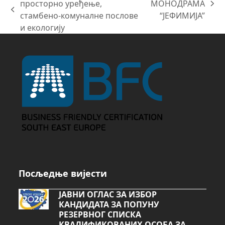
просторно уређење,
МОНОДРАМА
next
previous
стамбено-комуналне послове
“ЈЕФИМИЈА”
post:
post:
и екологију
Посљедње вијести
ЈАВНИ ОГЛАС ЗА ИЗБОР
КАНДИДАТА ЗА ПОПУНУ
РЕЗЕРВНОГ СПИСКА
КВАЛИФИКОВАНИХ ОСОБА ЗА