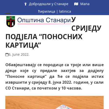
Skip
Добродошли у Станаре
Мапа
to
ћирилица
|
latinica
content
У
Open
Close
mobile
mobile
СРИЈЕДУ
menu
menu
ПОДЈЕЛА “ПОНОСНИХ
КАРТИЦА”
6. June 2022.
Обавјештавају се породице са троје или више
дјеце које су предале захтјев за додјелу
“Поносне картице” да ће се подјела истих
извршити у сриједу 8. јуна 2022. године, у сали
СО Станари, са почетком у 10 часова.