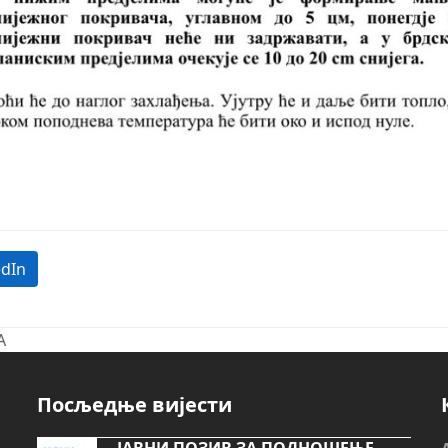
edIn
А
Посљедње вијести