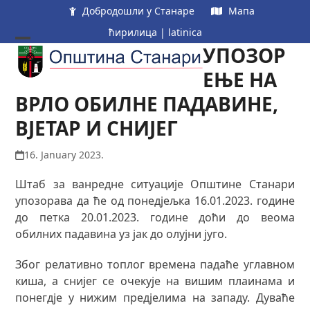
Skip
Добродошли у Станаре
Мапа
to
ћирилица
|
latinica
content
УПОЗОР
Open
Close
mobile
mobile
ЕЊЕ НА
menu
menu
ВРЛО ОБИЛНЕ ПАДАВИНЕ,
ВЈЕТАР И СНИЈЕГ
16. January 2023.
Штаб за ванредне ситуације Општине Станари
упозорава да ће од понедјељка 16.01.2023. године
до петка 20.01.2023. године доћи до веома
обилних падавина уз јак до олујни југо.
Због релативно топлог времена падаће углавном
киша, а снијег се очекује на вишим плаинама и
понегдје у нижим предјелима на западу. Дуваће