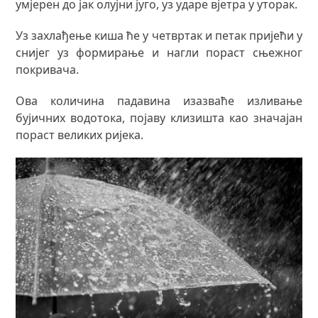
умјерен до јак олујни југо, уз ударе вјетра у уторак.
Уз захлађење киша ће у четвртак и петак пријећи у
снијег уз формирање и нагли пораст сњежног
покривача.
Ова количина падавина изазваће изливање
бујичних водотока, појаву клизишта као значајан
пораст великих ријека.