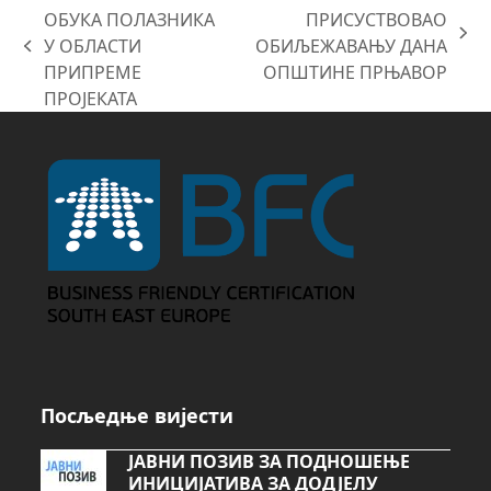
ОБУКА ПОЛАЗНИКА
ПРИСУСТВОВАО
next
У ОБЛАСТИ
ОБИЉЕЖАВАЊУ ДАНА
previous
post:
ПРИПРЕМЕ
ОПШТИНЕ ПРЊАВОР
post:
ПРОЈЕКАТА
Посљедње вијести
ЈАВНИ ПОЗИВ ЗА ПОДНОШЕЊЕ
ИНИЦИЈАТИВА ЗА ДОДЈЕЛУ