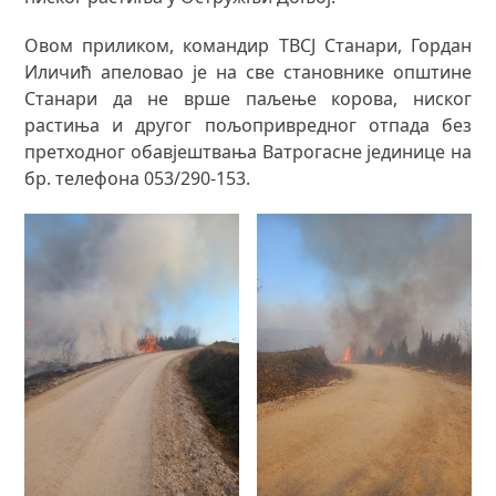
Овом приликом, командир ТВСЈ Станари, Гордан
Иличић апеловао је на све становнике општине
Станари да не врше паљење корова, ниског
растиња и другог пољопривредног отпада без
претходног обавјештвања Ватрогасне јединице на
бр. телефона 053/290-153.