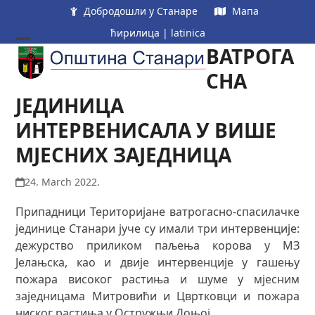
Skip
Добродошли у Станаре
Мапа
to
ћирилица
|
latinica
content
ВАТРОГА
Open
Close
mobile
mobile
СНА
menu
menu
ЈЕДИНИЦА
ИНТЕРВЕНИСАЛА У ВИШЕ
МЈЕСНИХ ЗАЈЕДНИЦА
24. March 2022.
Припадници Територијане ватрогасно-спасилачке
јединице Станари јуче су имали три интервенције:
дежурство приликом паљења корова у МЗ
Јелањска, као и двије интервенције у гашењу
пожара високог растиња и шуме у мјесним
заједницама Митровићи и Цвртковци и пожара
ниског растиња у Остружњи Доњој.