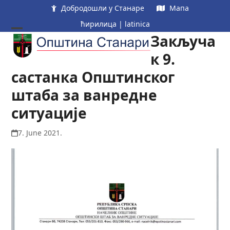
Skip
Добродошли у Станаре
Мапа
to
ћирилица
|
latinica
content
Закључа
Open
Close
mobile
mobile
к 9.
menu
menu
састанка Општинског
штаба за ванредне
ситуације
7. June 2021.