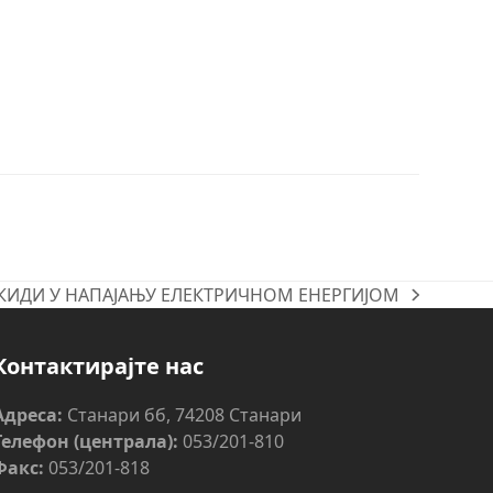
КИДИ У НАПАЈАЊУ ЕЛЕКТРИЧНОМ ЕНЕРГИЈОМ
:
Контактирајте нас
Адреса:
Станари бб, 74208 Станари
Телефон (централа):
053/201-810
Факс:
053/201-818