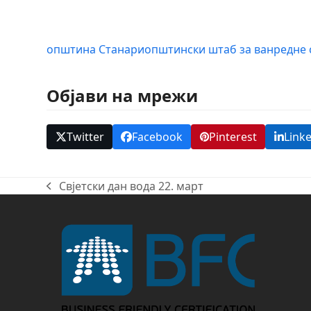
општина Станари
општински штаб за ванредне 
Објави на мрежи
Twitter
Facebook
Pinterest
Link
Свјетски дан вода 22. март
previous
post: