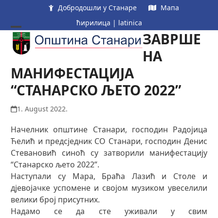
Skip
Добродошли у Станаре
Мапа
to
ћирилица
|
latinica
content
ЗАВРШЕ
Open
Close
mobile
mobile
НА
menu
menu
МАНИФЕСТАЦИЈА
“СТАНАРСКО ЉЕТО 2022”
1. August 2022.
Начелник општине Станари, господин Радојица
Ћелић и предсједник СО Станари, господин Денис
Стевановић синоћ су затворили манифестацију
“Станарско љето 2022”.
Наступали су Мара, Браћа Лазић и Столе и
дјевојачке успомене и својом музиком увеселили
велики број присутних.
Надамо се да сте уживали у свим