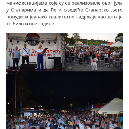
манифестацијама које су се реализовале овог јула
у Станарима и да ће и сљедеће Станарско љето
понудити једнако квалитетне садржаје као што је
то било и ове године.