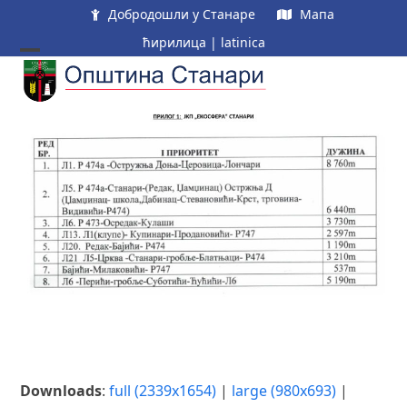
Skip
Добродошли у Станаре
Мапа
to
ћирилица
|
latinica
content
Open
Close
mobile
mobile
menu
menu
Downloads
:
full (2339x1654)
|
large (980x693)
|