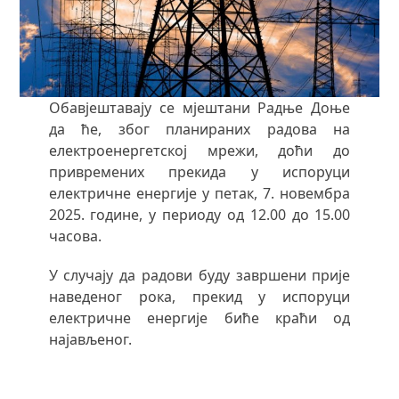
Обавјештавају се мјештани Радње Доње
да ће, због планираних радова на
електроенергетској мрежи, доћи до
привремених прекида у испоруци
електричне енергије у петак, 7. новембра
2025. године, у периоду од 12.00 до 15.00
часова.
У случају да радови буду завршени прије
наведеног рока, прекид у испоруци
електричне енергије биће краћи од
најављеног.