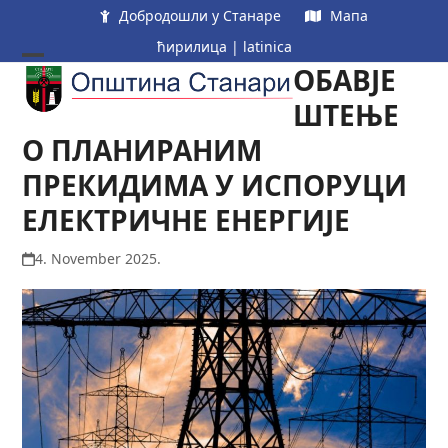
Skip
Добродошли у Станаре
Мапа
to
ћирилица
|
latinica
content
ОБАВЈЕ
Open
Close
mobile
mobile
ШТЕЊЕ
menu
menu
О ПЛАНИРАНИМ
ПРЕКИДИМА У ИСПОРУЦИ
ЕЛЕКТРИЧНЕ ЕНЕРГИЈЕ
4. November 2025.