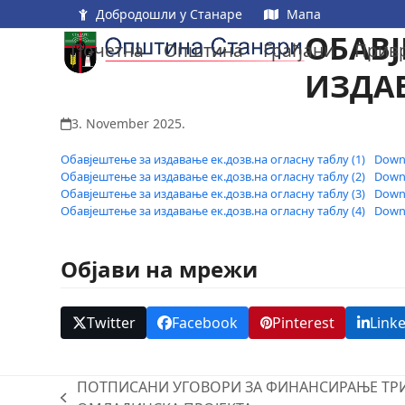
Skip
Добродошли у Станаре
Мапа
to
ОБАВЈ
Почетна
Општина
Грађани
Прив
content
ИЗДА
3. November 2025.
Обавјештење за издавање ек.дозв.на огласну таблу (1)
Down
Обавјештење за издавање ек.дозв.на огласну таблу (2)
Down
Обавјештење за издавање ек.дозв.на огласну таблу (3)
Down
Обавјештење за издавање ек.дозв.на огласну таблу (4)
Down
Објави на мрежи
Twitter
Facebook
Pinterest
Link
ПОТПИСАНИ УГОВОРИ ЗА ФИНАНСИРАЊЕ ТР