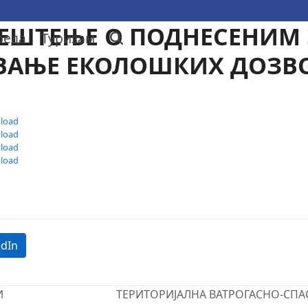
ЕШТЕЊЕ О ПОДНЕСЕНИМ 
реда
Туризам
ВАЊЕ ЕКОЛОШКИХ ДОЗВ
load
load
load
load
edIn
И
ТЕРИТОРИЈАЛНА ВАТРОГАСНО-СПА