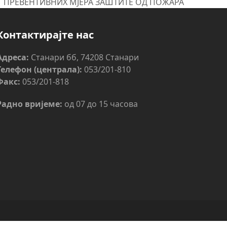
ПРЕВЕНТИВНИХ МЈЕРА ЗАШТИТЕ ОД ПОЖАРА
Контактирајте нас
Адреса:
Станари бб, 74208 Станари
Телефон (централа):
053/201-810
Факс:
053/201-818
Радно вријеме:
од 07 до 15 часова