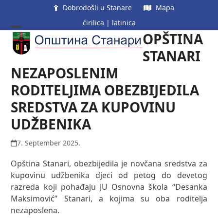
Skip
Dobrodošli u Stanare
Mapa
to
ćirilica
|
latinica
content
OPŠTINA
Open
Close
mobile
mobile
STANARI
menu
menu
NEZAPOSLENIM
RODITELJIMA OBEZBIJEDILA
SREDSTVA ZA KUPOVINU
UDŽBENIKA
7. September 2025.
Opština Stanari, obezbijedila je novčana sredstva za
kupovinu udžbenika djeci od petog do devetog
razreda koji pohađaju JU Osnovna škola “Desanka
Maksimović” Stanari, a kojima su oba roditelja
nezaposlena.