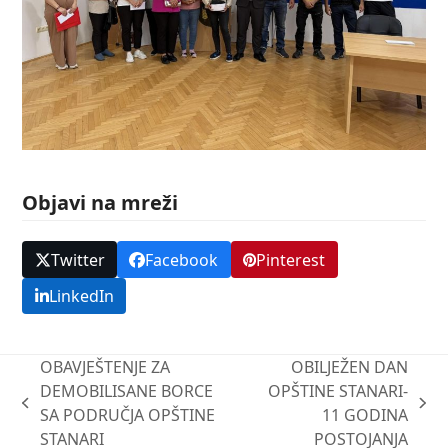
Objavi na mreži
Twitter
Facebook
Pinterest
LinkedIn
OBAVJEŠTENJE ZA
OBILJEŽEN DAN
DEMOBILISANE BORCE
OPŠTINE STANARI-
previous
next
SA PODRUČJA OPŠTINE
11 GODINA
post:
post:
STANARI
POSTOJANJA