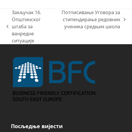
Закључак 16.
Потписивање Уговора за
Општинског
стипендирање редовних
next
штаба за
ученика средњих школа
previous
post:
ванредне
post:
ситуације
Посљедње вијести