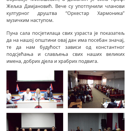
Жељка Дамјановић. Вече су употпунили чланови
културног друштва “Оркестар Хармоника”
музичким наступом.
Пуна сала посјетилаца свих узраста је показатељ
да на нашој општини овај дан има посебан значај,
те да нам будућост зависи од константног
подсјећања и слављења свих наших великих
имена, добрих дјела и храбрих подвига.