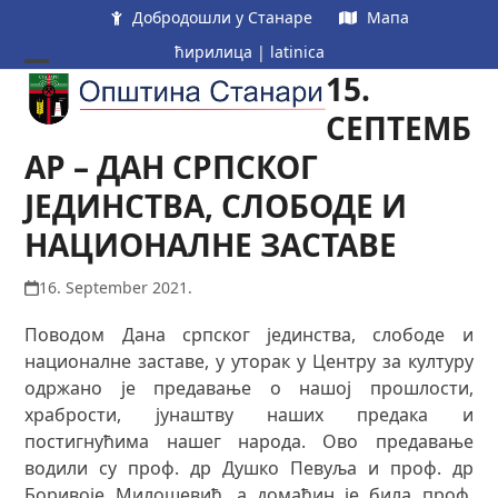
Skip
Добродошли у Станаре
Мапа
to
ћирилица
|
latinica
content
15.
Open
Close
mobile
mobile
СЕПТЕМБ
menu
menu
АР – ДАН СРПСКОГ
ЈЕДИНСТВА, СЛОБОДЕ И
НАЦИОНАЛНЕ ЗАСТАВЕ
16. September 2021.
Поводом Дана српског јединства, слободе и
националне заставе, у уторак у Центру за културу
одржано је предавање о нашој прошлости,
храбрости, јунаштву наших предака и
постигнућима нашег народа. Ово предавање
водили су проф. др Душко Певуља и проф. др
Боривоје Милошевић, а домаћин је била проф.