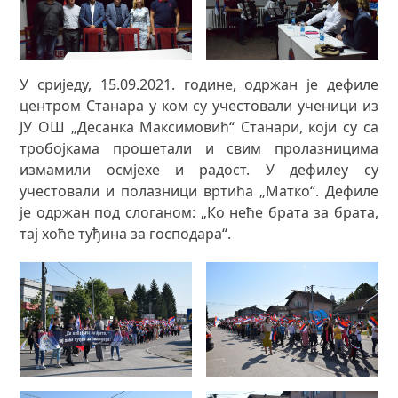
У сриједу, 15.09.2021. године, одржан је дефиле
центром Станара у ком су учестовали ученици из
ЈУ ОШ „Десанка Максимовић“ Станари, који су са
тробојкама прошетали и свим пролазницима
измамили осмјехе и радост. У дефилеу су
учестовали и полазници вртића „Матко“. Дефиле
је одржан под слоганом: „Ко неће брата за брата,
тај хоће туђина за господара“.