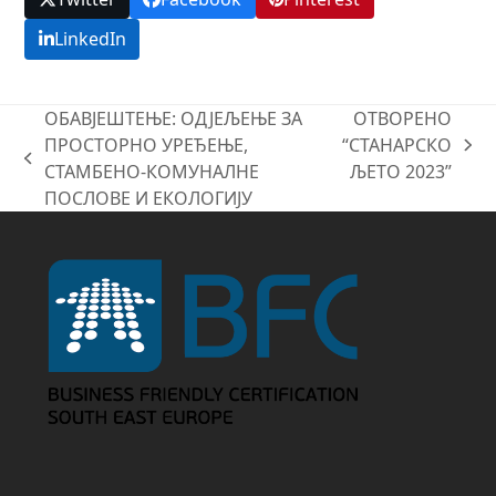
LinkedIn
ОБАВЈЕШТЕЊЕ: ОДЈЕЉЕЊЕ ЗА
ОТВОРЕНО
ПРОСТОРНО УРЕЂЕЊЕ,
“СТАНАРСКО
next
previous
СТАМБЕНО-КОМУНАЛНЕ
ЉЕТО 2023”
post:
post:
ПОСЛОВЕ И ЕКОЛОГИЈУ