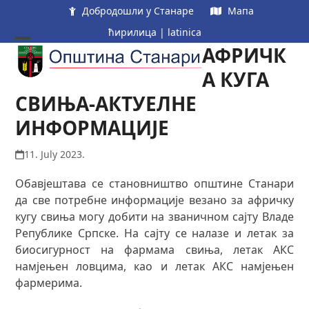
Skip
Добродошли у Станаре
Мапа
to
ћирилица
|
latinica
content
АФРИЧК
Open
Close
mobile
mobile
А КУГА
menu
menu
СВИЊА-АКТУЕЛНЕ
ИНФОРМАЦИЈЕ
11. July 2023.
Обавјештава се становништво општине Станари
да све потребне информације везано за афричку
кугу свиња могу добити на званичном сајту Владе
Републике Српске. На сајту се налазе и летак за
биосигурност на фармама свиња, летак АКС
намјењен ловцима, као и летак АКС намјењен
фармерима.