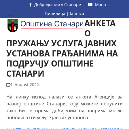
Skip
Добродошли у Станаре
Мапа
to
ћирилица
|
latinica
content
АНКЕТА
Open
Close
mobile
mobile
О
menu
menu
ПРУЖАЊУ УСЛУГА ЈАВНИХ
УСТАНОВА ГРАЂАНИМА НА
ПОДРУЧЈУ ОПШТИНЕ
СТАНАРИ
4. August 2022.
На линку испод налази се анкета Агенције за
развој општине Станари, коју можете попунити
како би се према добијеним одговорима могле
побољшатти услуге јавних установа.