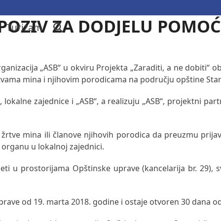
 POZIV ZA DODJELU POMO
Turizam
nizacija „ASB“ u okviru Projekta „Zaraditi, a ne dobiti“ ob
rtvama mina i njihovim porodicama na području opštine Stan
, lokalne zajednice i „ASB“, a realizuju „ASB“, projektni p
tve mina ili članove njihovih porodica da preuzmu prijav
rganu u lokalnoj zajednici.
zeti u prostorijama Opštinske uprave (kancelarija br. 29),
uprave od 19. marta 2018. godine i ostaje otvoren 30 dana o