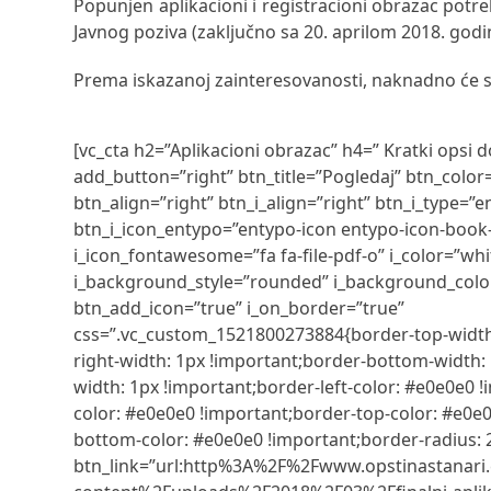
Popunjen aplikacioni i registracioni obrazac potre
Javnog poziva (zaključno sa 20. aprilom 2018. godi
Prema iskazanoj zainteresovanosti, naknadno će se
[vc_cta h2=”Aplikacioni obrazac” h4=” Kratki opsi
add_button=”right” btn_title=”Pogledaj” btn_colo
btn_align=”right” btn_i_align=”right” btn_i_type=”e
btn_i_icon_entypo=”entypo-icon entypo-icon-book-
i_icon_fontawesome=”fa fa-file-pdf-o” i_color=”whi
i_background_style=”rounded” i_background_colo
btn_add_icon=”true” i_on_border=”true”
css=”.vc_custom_1521800273884{border-top-width:
right-width: 1px !important;border-bottom-width: 
width: 1px !important;border-left-color: #e0e0e0 !
color: #e0e0e0 !important;border-top-color: #e0e
bottom-color: #e0e0e0 !important;border-radius: 2
btn_link=”url:http%3A%2F%2Fwww.opstinastanar