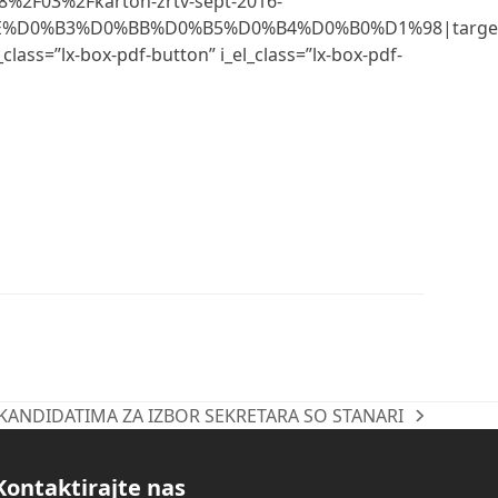
%2F03%2Fkarton-zrtv-sept-2016-
%BE%D0%B3%D0%BB%D0%B5%D0%B4%D0%B0%D1%98|target:
_class=”lx-box-pdf-button” i_el_class=”lx-box-pdf-
 KANDIDATIMA ZA IZBOR SEKRETARA SO STANARI
Kontaktirajte nas