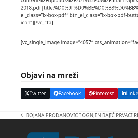
content%2Fuploads%2F2018%2F03%2Ffinalni-aplik
2018.pdf|title:%D0%9F%D0%BE%D0%B3%D0%BB
el_class=”lx-box-pdf” btn_el_class=”lx-box-pdf-butto
icon”][/vc_cta]
[vc_single_image image=”4057″ css_animation=”fa
Objavi na mreži
Twitter
Facebook
Pinterest
Link
BOJANA PRODANOVIĆ I OGNJEN BAJIĆ PRVACI R
previous
post: