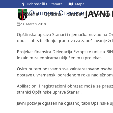
Skip
Dobrodošli u Stanare
Mapa
to
JAVNI
Početna
Opština
Građani
Privreda
content
23. March 2018.
Opštinska uprava Stanari i njemačka nevladina Orga
obuci i obezbjeđenju grantova za zapošljavanje ž
Projekat finansira Delegacija Evropske unije u BiH
lokalnim zajednicama uključenim u projekat.
Ovim putem pozivamo sve zainteresovane osobe žr
dostave u vremenski određenom roku nadležnom o
Aplikacioni i registracioni obrazac može se preu
stranici Opštinske uprave Stanari.
Javni poziv je oglašen na oglasnoj tabli Opšinske 