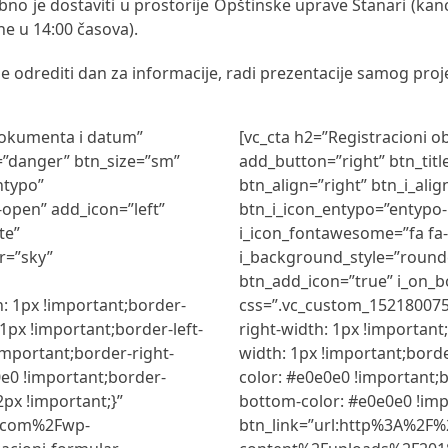
bno je dostaviti u prostorije Opštinske uprave Stanari (kanc
ne u 14:00 časova).
 odrediti dan za informacije, radi prezentacije samog proj
 dokumenta i datum”
[vc_cta h2=”Registracioni 
r=”danger” btn_size=”sm”
add_button=”right” btn_tit
ntypo”
btn_align=”right” btn_i_alig
open” add_icon=”left”
btn_i_icon_entypo=”entypo-
te”
i_icon_fontawesome=”fa fa-f
r=”sky”
i_background_style=”round
btn_add_icon=”true” i_on_b
 1px !important;border-
css=”.vc_custom_152180075
1px !important;border-left-
right-width: 1px !important
important;border-right-
width: 1px !important;borde
0e0 !important;border-
color: #e0e0e0 !important;
px !important;}”
bottom-color: #e0e0e0 !imp
i.com%2Fwp-
btn_link=”url:http%3A%2F