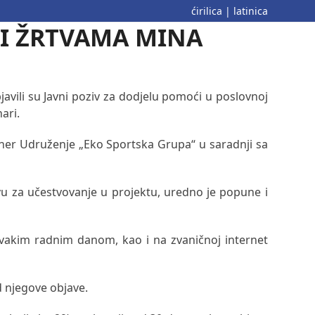
ćirilica
|
latinica
ĆI ŽRTVAMA MINA
javili su Javni poziv za dodjelu pomoći u poslovnoj
ari.
artner Udruženje „Eko Sportska Grupa“ u saradnji sa
u za učestvovanje u projektu, uredno je popune i
 svakim radnim danom, kao i na zvaničnoj internet
d njegove objave.