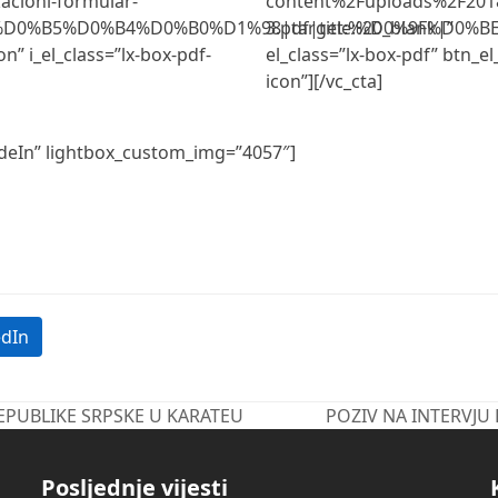
acioni-formular-
content%2Fuploads%2F2018
%D0%B5%D0%B4%D0%B0%D1%98|target:%20_blank|”
3.pdf|title:%D0%9F%D0
n” i_el_class=”lx-box-pdf-
el_class=”lx-box-pdf” btn_el
icon”][/vc_cta]
deIn” lightbox_custom_img=”4057″]
edIn
EPUBLIKE SRPSKE U KARATEU
POZIV NA INTERVJU
next
post:
Posljednje vijesti