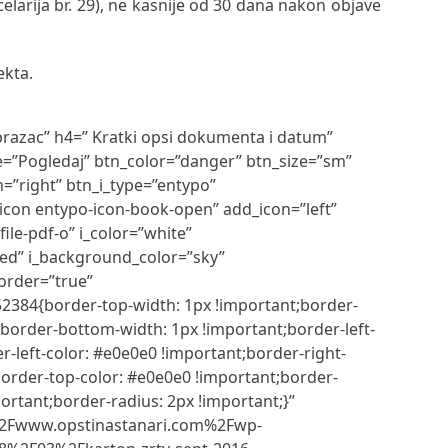
elarija br. 29), ne kasnije od 30 dana nakon objave
ekta.
obrazac” h4=” Kratki opsi dokumenta i datum”
le=”Pogledaj” btn_color=”danger” btn_size=”sm”
n=”right” btn_i_type=”entypo”
icon entypo-icon-book-open” add_icon=”left”
ile-pdf-o” i_color=”white”
ed” i_background_color=”sky”
order=”true”
2384{border-top-width: 1px !important;border-
;border-bottom-width: 1px !important;border-left-
r-left-color: #e0e0e0 !important;border-right-
border-top-color: #e0e0e0 !important;border-
ortant;border-radius: 2px !important;}”
%2Fwww.opstinastanari.com%2Fwp-